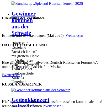
Gewinner
Erklärung des Vorstandes
kommen
aus der
Schweiz
Erinnern und Brücken bauen (Mai 2025)
[Weiterlesen]
Bundescup
HALLO DEUTSCHLAND
„Spielend
Russisch lernen“
mit großem Finale
in Gotha. Sieg
Eine gemeinsame Initiative des Deutsch-Russischen Forums e.V.
geht an Schweizer
und der Deutschen Botschaft in Moskau.
Team von der
Kantonsschule
[Weiterlesen]
Züricher
Unterland
RUSSLANDPARTNER
Gedenkkonzert
Hintergrundinformationen zu deutsch-russischen kommunalen und
anlässlich
regionalen Partnerschaften
[Weiterlesen]