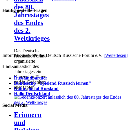
des 80.
Häufig gestellte Fragen
Jahrestages
des Endes
des 2.
Weltkrieges
Das Deutsch-
Informationen über das Deutsch-Russische Forum e.V.
[Weiterlesen]
Russische Forum
organisierte
anlässlich des
Links
Jahrestages ein
Konzert zu Ehren
Russlandpartner
und in Gedenken
Bundescup "Spielend Russisch lernen"
aller Opfer.
Kulturportal Russland
Hallo Deutschland
Social Media
Erinnern
und