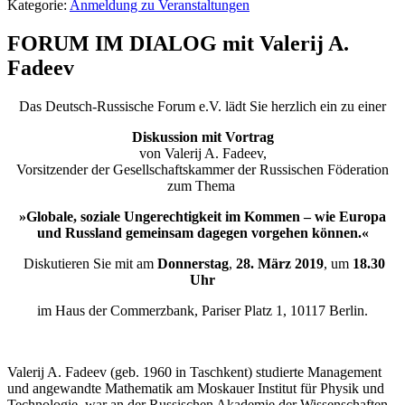
Kategorie:
Anmeldung zu Veranstaltungen
FORUM IM DIALOG mit Valerij A.
Fadeev
Das Deutsch-Russische Forum e.V. lädt Sie herzlich ein zu einer
Diskussion mit Vortrag
von Valerij A. Fadeev,
Vorsitzender der Gesellschaftskammer der Russischen Föderation
zum Thema
»Globale, soziale Ungerechtigkeit im Kommen – wie Europa
und Russland gemeinsam dagegen vorgehen können.«
Diskutieren Sie mit am
Donnerstag
,
28. März
2019
, um
18.30
Uhr
im Haus der Commerzbank, Pariser Platz 1, 10117 Berlin.
Valerij A. Fadeev (geb. 1960 in Taschkent) studierte Management
und angewandte Mathematik am Moskauer Institut für Physik und
Technologie, war an der Russischen Akademie der Wissenschaften