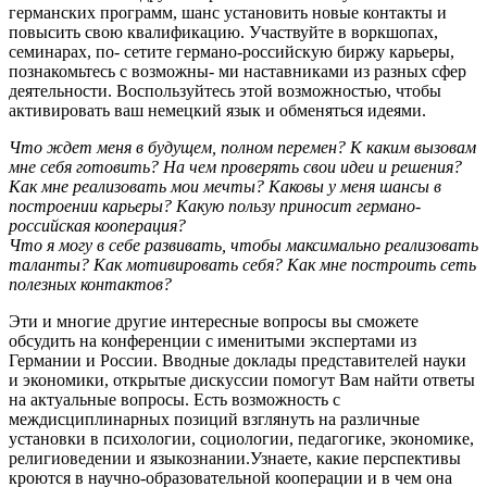
германских программ, шанс установить новые контакты и
повысить свою квалификацию. Участвуйте в воркшопах,
семинарах, по- сетите германо-российскую биржу карьеры,
познакомьтесь с возможны- ми наставниками из разных сфер
деятельности. Воспользуйтесь этой возможностью, чтобы
активировать ваш немецкий язык и обменяться идеями.
Что ждет меня в будущем, полном перемен? К каким вызовам
мне себя готовить? На чем проверять свои идеи и решения?
Как мне реализовать мои мечты? Каковы у меня шансы в
построении карьеры? Какую пользу приносит германо-
российская кооперация?
Что я могу в себе развивать, чтобы максимально реализовать
таланты? Как мотивировать себя? Как мне построить сеть
полезных контактов?
Эти и многие другие интересные вопросы вы сможете
обсудить на конференции с именитыми экспертами из
Германии и России. Вводные доклады представителей науки
и экономики, открытые дискуссии помогут Вам найти ответы
на актуальные вопросы. Есть возможность с
междисциплинарных позиций взглянуть на различные
установки в психологии, социологии, педагогике, экономике,
религиоведении и языкознании.Узнаете, какие перспективы
кроются в научно-образовательной кооперации и в чем она