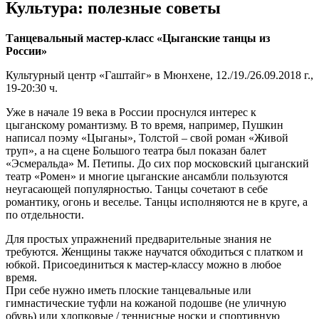
Культура: полезные советы
Танцевальный мастер-класс «Цыганские танцы из
России»
Культурный центр «Гаштайг» в Мюнхене, 12./19./26.09.2018 г.,
19-20:30 ч.
Уже в начале 19 века в России проснулся интерес к
цыганскому романтизму. В то время, например, Пушкин
написал поэму «Цыганы», Толстой – свой роман «Живой
труп», а на сцене Большого театра был показан балет
«Эсмеральда» М. Петипы. До сих пор московский цыганский
театр «Ромен» и многие цыганские ансамбли пользуются
неугасающей популярностью. Танцы сочетают в себе
романтику, огонь и веселье. Танцы исполняются не в круге, а
по отдельности.
Для простых упражнений предварительные знания не
требуются. Женщины также научатся обходиться с платком и
юбкой. Присоединиться к мастер-классу можно в любое
время.
При себе нужно иметь плоские танцевальные или
гимнастические туфли на кожаной подошве (не уличную
обувь) или хлопковые / теннисные носки и спортивную