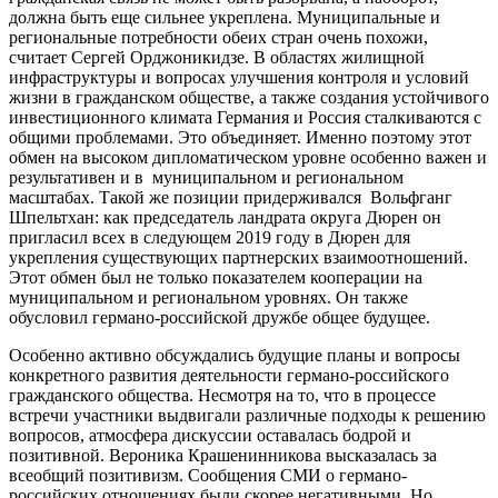
должна быть еще сильнее укреплена. Муниципальные и
региональные потребности обеих стран очень похожи,
считает Сергей Орджоникидзе. В областях жилищной
инфраструктуры и вопросах улучшения контроля и условий
жизни в гражданском обществе, а также создания устойчивого
инвестиционного климата Германия и Россия сталкиваются с
общими проблемами. Это объединяет. Именно поэтому этот
обмен на высоком дипломатическом уровне особенно важен и
результативен и в муниципальном и региональном
масштабах. Такой же позиции придерживался Вольфганг
Шпельтхан: как председатель ландрата округа Дюрен он
пригласил всех в следующем 2019 году в Дюрен для
укрепления существующих партнерских взаимоотношений.
Этот обмен был не только показателем кооперации на
муниципальном и региональном уровнях. Он также
обусловил германо-российской дружбе общее будущее.
Особенно активно обсуждались будущие планы и вопросы
конкретного развития деятельности германо-российского
гражданского общества. Несмотря на то, что в процессе
встречи участники выдвигали различные подходы к решению
вопросов, атмосфера дискуссии оставалась бодрой и
позитивной. Вероника Крашенинникова высказалась за
всеобщий позитивизм. Сообщения СМИ о германо-
российских отношениях были скорее негативными. Но