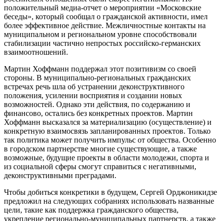
положительный медиа-отчет о мероприятии «Московские
беседы», который сообщал о гражданской активности, имел
более эффективное действие. Межличностные контакты на
муниципальном и региональном уровне способствовали
стабилизации частично непростых российско-германских
взаимоотношений.
Мартин Хоффманн поддержал этот позитивизм со своей
стороны. В муниципально-региональных гражданских
встречах речь шла об устранении деконструктивного
положения, усилении восприятия и создании новых
возможностей. Однако эти действия, по содержанию и
финансово, остались без конкретных проектов. Мартин
Хоффманн высказался за материализацию (осуществление) и
конкретную взаимосвязь запланированных проектов. Только
так политика может получить импульс от общества. Особенно
в городском партнерстве многие существующие, а также
возможные, будущие проекты в области молодежи, спорта и
из социальной сферы смогут справиться с негативными,
деконструктивными преградами.
Чтобы добиться конкретики в будущем, Сергей Орджоникидзе
предложил на следующих собраниях использовать названные
цели, такие как поддержка гражданского общества,
укрепление регионально-муниципальных партнерств, а также