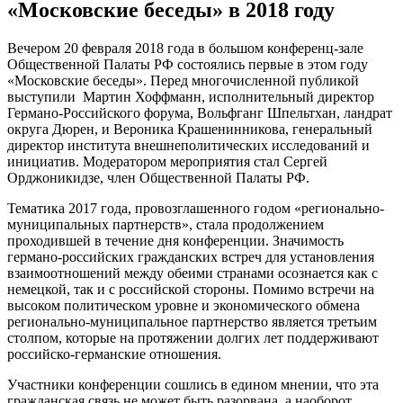
«Московские беседы» в 2018 году
Вечером 20 февраля 2018 года в большом конференц-зале
Общественной Палаты РФ состоялись первые в этом году
«Московские беседы». Перед многочисленной публикой
выступили Мартин Хоффманн, исполнительный директор
Германо-Российского форума, Вольфганг Шпельтхан, ландрат
округа Дюрен, и Вероника Крашенинникова, генеральный
директор института внешнеполитических исследований и
инициатив. Модератором мероприятия стал Сергей
Орджоникидзе, член Общественной Палаты РФ.
Тематика 2017 года, провозглашенного годом «регионально-
муниципальных партнерств», стала продолжением
проходившей в течение дня конференции. Значимость
германо-российских гражданских встреч для установления
взаимоотношений между обеими странами осознается как с
немецкой, так и с российской стороны. Помимо встречи на
высоком политическом уровне и экономического обмена
регионально-муниципальное партнерство является третьим
столпом, которые на протяжении долгих лет поддерживают
российско-германские отношения.
Участники конференции сошлись в едином мнении, что эта
гражданская связь не может быть разорвана, а наоборот,