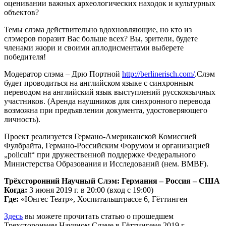
оценивании важных археологических находок и культурных
объектов?
Темы слэма действительно вдохновляющие, но кто из
слэмеров поразит Вас больше всех? Вы, зрители, будете
членами жюри и своими аплодисментами выберете
победителя!
Модератор слэма – Дрю Портной
http://berlinerisch.com/
.Слэм
будет проводиться на английском языке с синхронным
переводом на английский язык выступлений русскоязычных
участников. (Аренда наушников для синхронного перевода
возможна при предъявлении документа, удостоверяющего
личность).
Проект реализуется Германо-Американской Комиссией
Фулбрайта, Германо-Российским Форумом и организацией
„policult“ при дружественной поддержке Федерального
Министерства Образования и Исследований (нем. BMBF).
Трёхсторонний Научный Слэм: Германия – Россия – США
Когда:
3 июня 2019 г. в 20:00 (вход с 19:00)
Где:
«Юнгес Театр», Хоспитальштрассе 6, Гёттинген
Здесь
вы можете прочитать статью о прошедшем
Трехстороннем Научном Слэме в Гёттингене 2019 г.