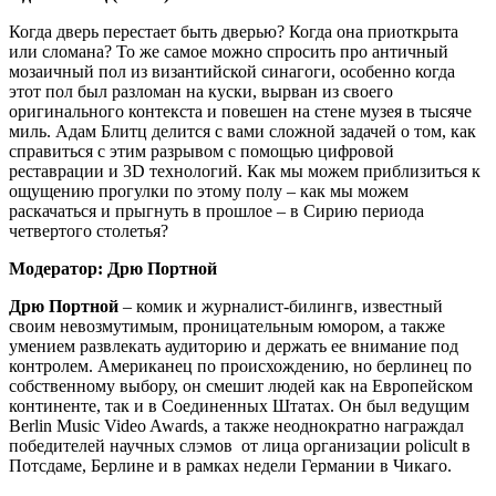
Когда дверь перестает быть дверью? Когда она приоткрыта
или сломана? То же самое можно спросить про античный
мозаичный пол из византийской синагоги, особенно когда
этот пол был разломан на куски, вырван из своего
оригинального контекста и повешен на стене музея в тысяче
миль. Адам Блитц делится с вами сложной задачей о том, как
справиться с этим разрывом с помощью цифровой
реставрации и 3D технологий. Как мы можем приблизиться к
ощущению прогулки по этому полу – как мы можем
раскачаться и прыгнуть в прошлое – в Сирию периода
четвертого столетья?
Модератор: Дрю Портной
Дрю Портной
– комик и журналист-билингв, известный
своим невозмутимым, проницательным юмором, а также
умением развлекать аудиторию и держать ее внимание под
контролем. Американец по происхождению, но берлинец по
собственному выбору, он смешит людей как на Европейском
континенте, так и в Соединенных Штатах. Он был ведущим
Berlin Music Video Awards, а также неоднократно награждал
победителей научных слэмов от лица организации policult в
Потсдаме, Берлине и в рамках недели Германии в Чикаго.