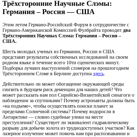
Трёхсторонние Научные Слэмы:
Германия – Россия — США
Этим летом Германо-Российский Форум в сотрудничестве с
Германо-Американской Комиссией Фулбрайта проводит
два
Трёхсторонних Научных Слэма: Германия – Россия –
США.
Шесть молодых ученых из Германии, России и США
представят результаты собственных исследований на своем
родном языке в течение всего 10ти сценических минут.
Подборка лучших выступлений слэмеров на прошлогоднем
Трёхстороннем Слэме в Берлине доступна
здесь
.
Действительно ли может обогащение окружающей среды
снизить в будущем риск деменции для наших детей? Что
может рассказать нам пол Сирийско-Византийской синагоги о
наблюдении за спутниками? Почему астронавты должны быть
«на подъеме», чтобы осуществлять поиски планет за
пределами Солнечной системы? Почему водоросли в
Антарктике — словно судебные улики на месте
преступления? Существует ли эквивалент гидравлическому
разрыву для добычи золота из труднодоступных участков? Как
лазерное излучение может помочь нам при распознавании и