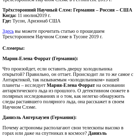
Трёхсторонний Научный Слэм: Германия – Россия – США
Когда:
11 июлия2019 г.
Где:
Тусон, Аризонаб США
Здесь
вы можете прочитать статью о прошедшем
Трехстороннем Научном Слэме в Тусоне 2019 г.
Слэмеры:
Мария-Елена Форрат (Германия):
Что произойдет, если оставить дверцу холодильника
открытой? Правильно, он оттает. Происходит ли то же самое с
Антарктикой, так называемым «холодильником» нашей
планеты – исследует
Мария-Елена Форрат
на основании
антарктического льда из прошлого. О детективном сюжете в
полярных исследованиях и о том, как нелегко обнаружить
следы растаявшего полярного льда, она расскажет в своем
Научном Слэме.
Даниэль Ангерхаузен (Германия):
Почему астрономы располагают свои телескопы высоко в
горах или даже на спутниках в космосе?
Даниэль