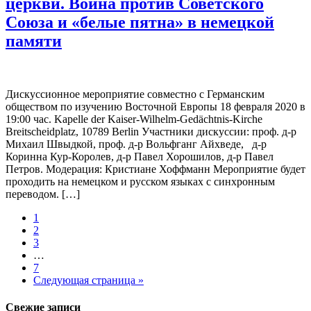
церкви. Война против Советского
Союза и «белые пятна» в немецкой
памяти
Дискуссионное мероприятие совместно с Германским
обществом по изучению Восточной Европы 18 февраля 2020 в
19:00 час. Kapelle der Kaiser-Wilhelm-Gedächtnis-Kirche
Breitscheidplatz, 10789 Berlin Участники дискуссии: проф. д-р
Михаил Швыдкой, проф. д-р Вольфганг Айхведе, д-р
Коринна Кур-Королев, д-р Павел Хорошилов, д-р Павел
Петров. Модерация: Кристиане Хоффманн Мероприятие будет
проходить на немецком и русском языках с синхронным
переводом. […]
1
2
3
…
7
Следующая страница »
Свежие записи