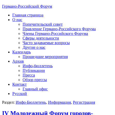
Германо-Российский Форум
Главная страница
О нас
Попечительский совет
Правление Германо-Российского Форума
Члены Германо-Российского Форума
Сферы деятельности
Часто задаваемые вопросы
Другие о нас
Календарь
Прошедшие мероприятия
Архив
Инфо-бюллетень
Публикации
Пресса
Обзор прессы
Контакт
Главный офис
Русский
Раздел:
Инфо-Бюллетень
,
Информация
,
Регистрация
IV Молодежный Форум городов-