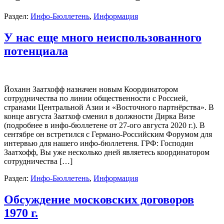
Раздел:
Инфо-Бюллетень
,
Информация
У нас еще много неиспользованного
потенциала
Йоханн Заатхофф назначен новым Координатором
сотрудничества по линии общественности с Россией,
странами Центральной Азии и «Восточного партнёрства». В
конце августа Заатхоф сменил в должности Дирка Визе
(подробнее в инфо-бюллетене от 27-ого августа 2020 г.). В
сентябре он встретился с Германо-Российским Форумом для
интервью для нашего инфо-бюллетеня. ГРФ: Господин
Заатхофф, Вы уже несколько дней являетесь координатором
сотрудничества […]
Раздел:
Инфо-Бюллетень
,
Информация
Обсуждение московских договоров
1970 г.