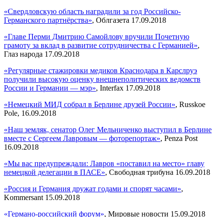
«Свердловскую область наградили за год Российско-
Германского партнёрства»
, Облгазета 17.09.2018
«Главе Перми Дмитрию Самойлову вручили Почетную
грамоту за вклад в развитие сотрудничества с Германией»
,
Глаз народа 17.09.2018
«Регулярные стажировки медиков Краснодара в Карслруэ
получили высокую оценку внешнеполитических ведомств
России и Германии — мэр»
, Interfax 17.09.2018
«Немецкий МИД собрал в Берлине друзей России»
, Russkoe
Pole, 16.09.2018
«Наш земляк, сенатор Олег Мельниченко выступил в Берлине
вместе с Сергеем Лавровым — фоторепортаж»
, Penza Post
16.09.2018
«Мы вас предупреждали: Лавров «поставил на место» главу
немецкой делегации в ПАСЕ»
, Свободная трибуна 16.09.2018
«Россия и Германия дружат годами и спорят часами»
,
Kommersant 15.09.2018
«Германо-российский форум»
, Мировые новости 15.09.2018