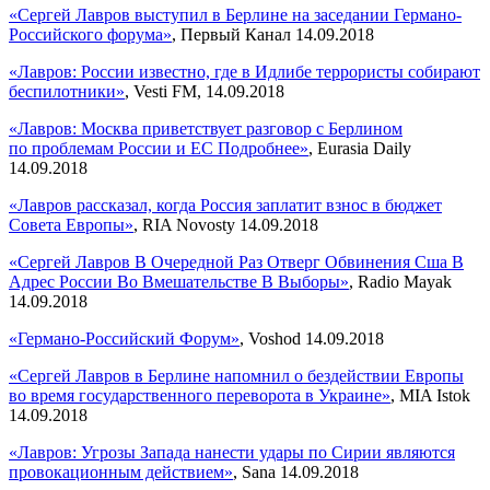
«Сергей Лавров выступил в Берлине на заседании Германо-
Российского форума»
, Первый Канал 14.09.2018
«Лавров: России известно, где в Идлибе террористы собирают
беспилотники»
, Vesti FM, 14.09.2018
«Лавров: Москва приветствует разговор с Берлином
по проблемам России и ЕС
Подробнее»
, Eurasia Daily
14.09.2018
«Лавров рассказал, когда Россия заплатит взнос в бюджет
Совета Европы»
, RIA Novosty 14.09.2018
«Сергей Лавров В Очередной Раз Отверг Обвинения Сша В
Адрес России Во Вмешательстве В Выборы»
, Radio Mayak
14.09.2018
«Германо-Российский Форум»
, Voshod 14.09.2018
«Сергей Лавров в Берлине напомнил о бездействии Европы
во время государственного переворота в Украине»
, MIA Istok
14.09.2018
«Лавров: Угрозы Запада нанести удары по Сирии являются
провокационным действием»
, Sana 14.09.2018