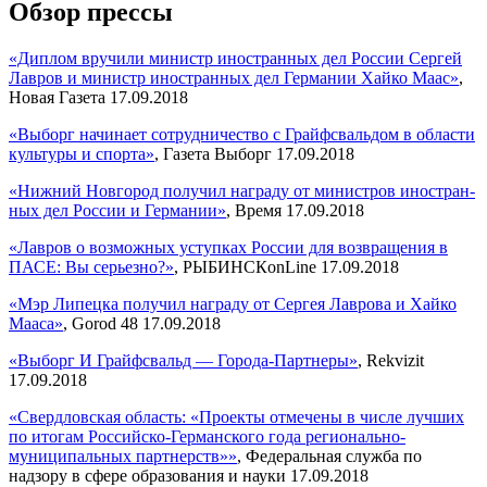
Обзор прессы
«Диплом вручили министр иностранных дел России Сергей
Лавров и министр иностранных дел Германии Хайко Маас»
,
Новая Газета 17.09.2018
«Выборг начинает сотрудничество с Грайфсвальдом в области
культуры и спорта»
, Газета Выборг 17.09.2018
«Ниж­ний Нов­го­род по­лу­чил на­гра­ду от ми­ни­стров ино­стран­
ных дел Рос­сии и Гер­ма­нии»
, Время 17.09.2018
«Лавров о возможных уступках России для возвращения в
ПАСЕ: Вы серьезно?»
, РЫБИНСКonLine 17.09.2018
«Мэр Липецка получил награду от Сергея Лаврова и Хайко
Мааса»
, Gorod 48 17.09.2018
«Выборг И Грайфсвальд — Города-Партнеры»
, Rekvizit
17.09.2018
«Свердловская область: «Проекты отмечены в числе лучших
по итогам Российско-Германского года регионально-
муниципальных партнерств»»
, Федеральная служба по
надзору в сфере образования и науки 17.09.2018