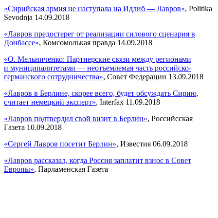
«Сирийская армия не наступала на Идлиб — Лавров»
, Politika
Sevodnja 14.09.2018
«Лавров предостерег от реализации силового сценария в
Донбассе»
, Комсомолькая правда 14.09.2018
«О. Мельниченко: Партнерские связи между регионами
и муниципалитетами — неотъемлемая часть российско-
германского сотрудничества»
, Совет Федерации 13.09.2018
«Лавров в Берлине, скорее всего, будет обсуждать Сирию,
считает немецкий эксперт»
, Interfax 11.09.2018
«Лавров подтвердил свой визит в Берлин»
, Российсская
Газета 10.09.2018
«Сергей Лавров посетит Берлин»
, Известия 06.09.2018
«Лавров рассказал, когда Россия заплатит взнос в Совет
Европы»
, Парламенская Газета