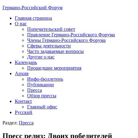
Германо-Российский Форум
Главная страница
О нас
Попечительский совет
Правление Германо-Российского Форума
Члены Германо-Российского Форума
Сферы деятельности
Часто задаваемые вопросы
Другие о нас
Календарь
Прошедшие мероприятия
Архив
Инфо-бюллетень
Публикации
Пресса
Обзор прессы
Контакт
Главный офис
Русский
Раздел:
Пресса
Пресс релиз: Двоих победителей