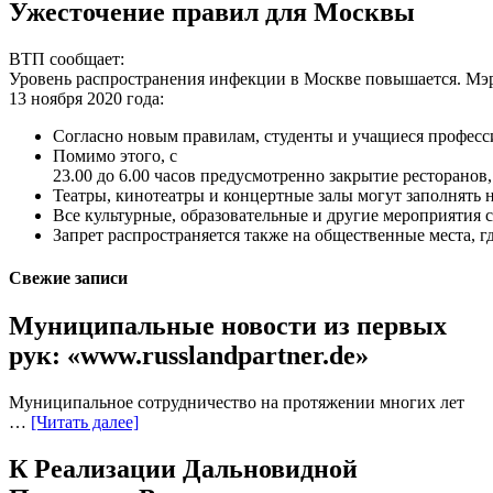
Ужесточение правил для Москвы
ВТП сообщает:
Уровень
распространения
инфекции
в
Москве
повышается
.
Мэ
13
ноября
2020
года
:
Согласно
новым
правилам
,
студенты
и
учащиеся
професс
Помимо
этого
, с
23.00
до
6.00
часов
предусмотренно
закрытие
ресторанов
Театры
,
кинотеатры
и
концертные
залы
могут
заполнять
Все
культурные
,
образовательные
и
другие
мероприятия
Запрет
распространяется
также
на
общественные
места
,
г
Свежие записи
Муниципальные новости из первых
рук: «www.russlandpartner.de»
Муниципальное сотрудничество на протяжении многих лет
…
[Читать далее]
К Реализации Дальновидной