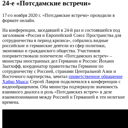
24-е «Потсдамские встречи»
17-го ноября 2020 г. «Потсдамские встречи» проходили в
формате онлайн.
На конференции, заседавшей в 24-й раз и состоявшейся под
заголовком «Россия и Европейский Союз: Пространства для
сотрудничества в период кризиса», собрались видные
российские и германские деятели из сфер политики,
экономики и гражданского общества. Участников
поприветствовали попечители «Потсдамских встреч» –
министры иностранных дел Германии и России: Йоханн
Заатхофф, координатор правительства Германии по
сотрудничеству с Россией, странами Центральной Азии и
Восточного партнерства, зачитал
приветственное обращение
Хайко Мааса
; Сергей Лавров подключился к конференции с
видеообращением. Оба министра подчеркнули значимость
взаимного диалога и роль «Потсдамских встреч» в деле
взаимопонимания между Россией и Германией в эти нелегкие
времена.