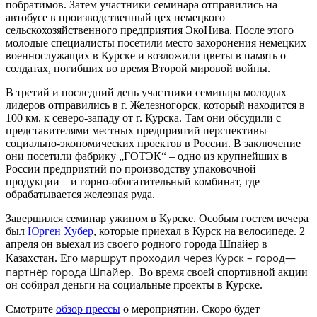
побратимов. Затем участники семинара отправились на
автобусе в производственный цех немецкого
сельскохозяйственного предприятия ЭкоНива. После этого
молодые специалисты посетили место захоронения немецких
военнослужащих в Курске и возложили цветы в память о
солдатах, погибших во время Второй мировой войны.
В третий и последний день участники семинара молодых
лидеров отправились в г. Железногорск, который находится в
100 км. к северо-западу от г. Курска. Там они обсудили с
представителями местных предприятий перспективы
социально-экономических проектов в России. В заключение
они посетили фабрику „ГОТЭК“ – одно из крупнейших в
России предприятий по производству упаковочной
продукции – и горно-обогатительный комбинат, где
обрабатывается железная руда.
Завершился семинар ужином в Курске. Особым гостем вечера
был
Юрген Хубер
, которые приехал в Курск на велосипеде. 2
апреля он выехал из своего родного города Шпайер в
маршрут
проходил
через
Курск
–
город
—
Казахстан. Его
партнёр
г
орода
Шпайер
.
Во время своей спортивной акции
он собирал деньги на социальные проекты в Курске.
Смотрите
обзор прессы
о мероприятии. Скоро будет