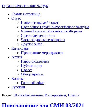
Германо-Российский Форум
Главная страница
О нас
Попечительский совет
Правление Германо-Российского Форума
Члены Германо-Российского Форума
Сферы деятельности
Часто задаваемые вопросы
Другие о нас
Календарь
Прошедшие мероприятия
Архив
Инфо-бюллетень
Публикации
Пресса
Обзор прессы
Контакт
Главный офис
Русский
Раздел:
Инфо-Бюллетень
,
Информация
,
Пресса
Приглашение для СМИ 03/2021