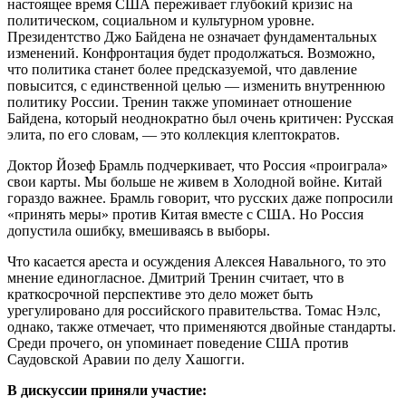
настоящее время США переживает глубокий кризис на
политическом, социальном и культурном уровне.
Президентство Джо Байдена не означает фундаментальных
изменений. Конфронтация будет продолжаться. Возможно,
что политика станет более предсказуемой, что давление
повысится, с единственной целью — изменить внутреннюю
политику России. Тренин также упоминает отношение
Байдена, который неоднократно был очень критичен: Русская
элита, по его словам, — это коллекция клептократов.
Доктор Йозеф Брамль подчеркивает, что Россия «проиграла»
свои карты. Мы больше не живем в Холодной войне. Китай
гораздо важнее. Брамль говорит, что русских даже попросили
«принять меры» против Китая вместе с США. Но Россия
допустила ошибку, вмешиваясь в выборы.
Что касается ареста и осуждения Алексея Навального, то это
мнение единогласное. Дмитрий Тренин считает, что в
краткосрочной перспективе это дело может быть
урегулировано для российского правительства. Томас Нэлс,
однако, также отмечает, что применяются двойные стандарты.
Среди прочего, он упоминает поведение США против
Саудовской Аравии по делу Хашогги.
В дискуссии приняли участие: