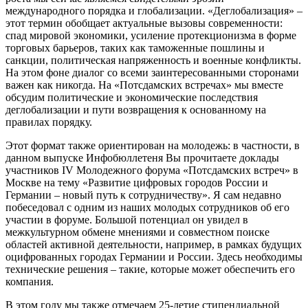
международного порядка и глобализации. «Деглобализация» –
этот термин обобщает актуальные вызовы современности:
спад мировой экономики, усиление протекционизма в форме
торговых барьеров, таких как таможенные пошлины и
санкции, политическая напряженность и военные конфликты.
На этом фоне диалог со всеми заинтересованными сторонами
важен как никогда. На «Потсдамских встречах» мы вместе
обсудим политические и экономические последствия
деглобализации и пути возвращения к основанному на
правилах порядку.
Этот формат также ориентирован на молодежь: в частности, в
данном выпуске Инфобюллетеня Вы прочитаете доклады
участников IV Молодежного форума «Потсдамских встреч» в
Москве на тему «Развитие цифровых городов России и
Германии – новый путь к сотрудничеству». Я сам недавно
побеседовал с одним из наших молодых сотрудников об его
участии в форуме. Большой потенциал он увидел в
межкультурном обмене мнениями и совместном поиске
областей активной деятельности, например, в рамках будущих
оцифрованных городах Германии и России. Здесь необходимы
технические решения – такие, которые может обеспечить его
компания.
В этом году мы также отмечаем 25-летие стипендиальной