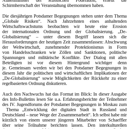
Außenminister der Russischen Föderation, erneut die
Schirmherrschaft der Veranstaltung übernommen haben.
Die diesjährigen Potsdamer Begegnungen stehen unter dem Thema
„Globale Risiken“. Nach Jahrzehnten eines anhaltenden
Wirtschaftswachstums beobachten wir heute eine Erosion
der internationalen Ordnung und der Globalisierung. „De-
Globalisierung“ – unter diesem Begriff lassen sich die
Herausforderungen der heutigen Zeit zusammenfassen: Abschwung
der Weltwirtschaft, zunehmender Protektionismus in Form
von Handelsschranken wie Zöllen und Sanktionen, politische
Spannungen und militärische Konflikte. Der Dialog mit allen
Beteiligten ist vor diesem Hintergrund wichtiger denn
je. Gemeinsam werden wir bei den Potsdamer Begegnungen in
diesem Jahr die politischen und wirtschaftlichen Implikationen der
„De-Globalisierung“ sowie Möglichkeiten der Rückkehr zu einer
regelbasierten Ordnung diskutieren.
Auch den Nachwuchs hat das Format im Blick: In dieser Ausgabe
des Info-Bulletins lesen Sie u.a. Erfahrungsberichte der Teilnehmer
des IV. Jugendforums der Potsdamer Begegnungen in Moskau zum
Thema „Entwicklung der digitalen Stadt in Russland und
Deutschland – neue Wege der Zusammenarbeit“. Ich selbst habe mir
kürzlich von einem unserer jüngeren Mitarbeiter von Schaeffler
über seine Teilnahme berichten lassen. Den interkulturellen