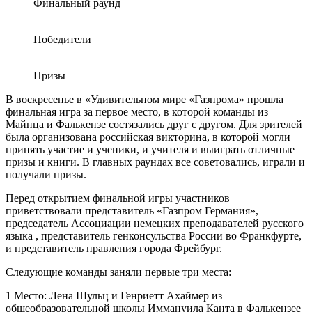
Финальный раунд
Победители
Призы
В воскресенье в «Удивительном мире «Газпрома» прошла
финальная игра за первое место, в которой команды из
Майнца и Фалькензе состязались друг с другом. Для зрителей
была организована российская викторина, в которой могли
принять участие и ученики, и учителя и выиграть отличные
призы и книги. В главных раундах все советовались, играли и
получали призы.
Перед открытием финальной игры участников
приветствовали представитель «Газпром Германия»,
председатель Ассоциации немецких преподавателей русского
языка , представитель генконсульства России во Франкфурте,
и представитель правления города Фрейбург.
Следующие команды заняли первые три места:
1 Место: Лена Шульц и Генриетт Ахаймер из
общеобразовательной школы Иммануила Канта в Фалькензее