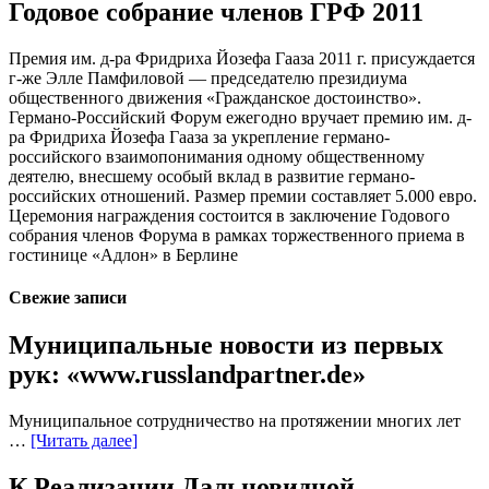
Годовое собрание членов ГРФ 2011
Премия им. д-ра Фридриха Йозефа Гааза 2011 г. присуждается
г-же Элле Памфиловой — председателю президиума
общественного движения «Гражданское достоинство».
Германо-Российский Форум ежегодно вручает премию им. д-
ра Фридриха Йозефа Гааза за укрепление германо-
российского взаимопонимания одному общественному
деятелю, внесшему особый вклад в развитие германо-
российских отношений. Размер премии составляет 5.000 евро.
Церемония награждения состоится в заключение Годового
собрания членов Форума в рамках торжественного приема в
гостинице «Адлон» в Берлине
Свежие записи
Муниципальные новости из первых
рук: «www.russlandpartner.de»
Муниципальное сотрудничество на протяжении многих лет
…
[Читать далее]
К Реализации Дальновидной