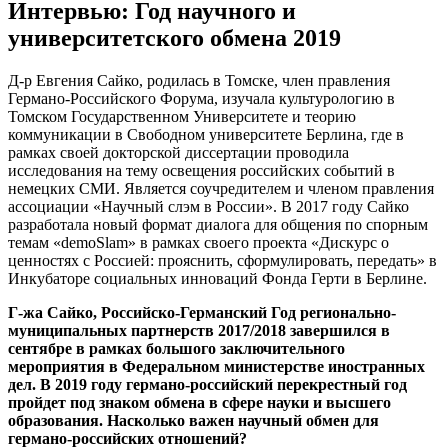
Интервью: Год научного и
университетского обмена 2019
Д-р Евгения Сайко, родилась в Томске, член правления
Германо-Российского Форума, изучала культурологию в
Томском Государственном Университете и теорию
коммуникации в Свободном университете Берлина, где в
рамках своей докторской диссертации проводила
исследования на тему освещения российских событий в
немецких СМИ. Является соучредителем и членом правления
ассоциации «Научный слэм в России». В 2017 году Сайко
разработала новый формат диалога для общения по спорным
темам «demoSlam» в рамках своего проекта «Дискурс о
ценностях с Россией: прояснить, сформулировать, передать» в
Инкубаторе социальных инноваций Фонда Герти в Берлине.
Г-жа Сайко,
Российско-Германский Год регионально-
муниципальных партнерств 2017/2018 завершился в
сентябре в рамках большого заключительного
мероприятия в Федеральном министерстве иностранных
дел. В 2019 году германо-российский перекрестный год
пройдет под знаком обмена в сфере науки и высшего
образования. Насколько важен научный обмен для
германо-российских отношений?