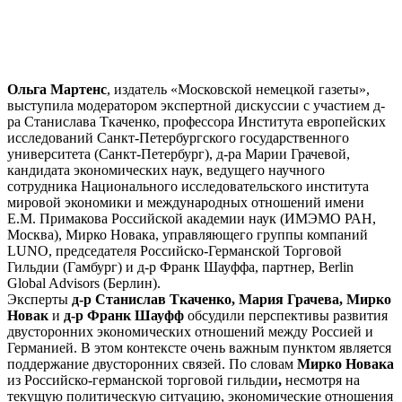
Ольга Мартенс
, издатель «Московской немецкой газеты»,
выступила модератором экспертной дискуссии с участием д-
ра Станислава Ткаченко, профессора Института европейских
исследований Санкт-Петербургского государственного
университета (Санкт-Петербург), д-ра Марии Грачевой,
кандидата экономических наук, ведущего научного
сотрудника Национального исследовательского института
мировой экономики и международных отношений имени
Е.М. Примакова Российской академии наук (ИМЭМО РАН,
Москва), Мирко Новака, управляющего группы компаний
LUNO, председателя Российско-Германской Торговой
Гильдии (Гамбург) и д-р Франк Шауффа, партнер, Berlin
Global Advisors (Берлин).
Эксперты
д-р Станислав Ткаченко, Мария Грачева, Мирко
Новак
и
д-р Франк Шауфф
обсудили перспективы развития
двусторонних экономических отношений между Россией и
Германией. В этом контексте очень важным пунктом является
поддержание двусторонних связей. По словам
Мирко Новака
из Российско-германской торговой гильдии
,
несмотря на
текущую политическую ситуацию, экономические отношения