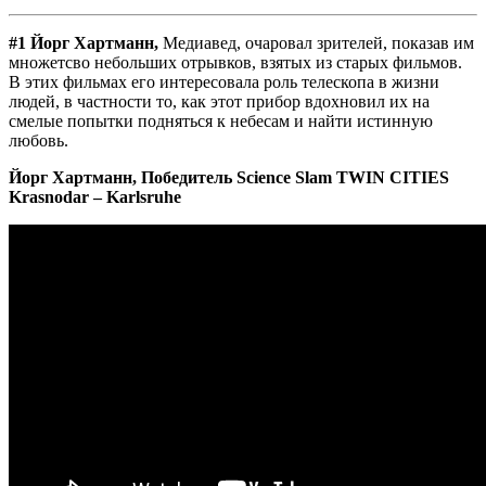
#1 Йорг Хартманн
,
Медиавед, очаровал зрителей, показав им
множетсво небольших отрывков, взятых из старых фильмов.
В этих фильмах его интересовала роль телескопа в жизни
людей, в частности то, как этот прибор вдохновил их на
смелые попытки подняться к небесам и найти истинную
любовь.
Йорг Хартманн, Победитель Science Slam TWIN CITIES
Krasnodar – Karlsruhe