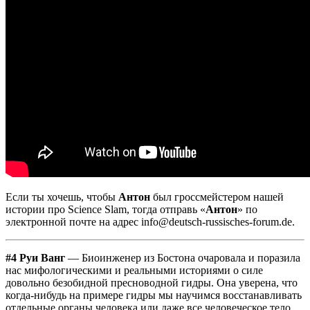
Если ты хочешь, чтобы
Антон
был гроссмейстером нашей
истории про Science Slam, тогда отправь «
Антон
» по
электронной почте на адрес info@deutsch-russisches-forum.de.
#4 Руи Ванг
— Биоинженер из Бостона очаровала и поразила
нас мифологическими и реальными историями о силе
довольно безобидной пресноводной гидры. Она уверена, что
когда-нибудь на примере гидры мы научимся восстанавливать
отдельные органы человека или даже все человеческое тело.