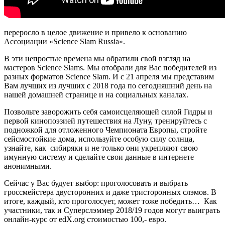
переросло в целое движение и привело к основанию
Ассоциации «Science Slam Russia».
В эти непростые времена мы обратили свой взгляд на
мастеров Science Slams. Мы отобрали для Вас победителей из
разных форматов Science Slam. И с 21 апреля мы представим
Вам лучших из лучших с 2018 года по сегодняшний день на
нашей домашней странице и на социальных каналах.
Позвольте заворожить себя самоисцеляющей силой Гидры и
первой кинопоэзией путешествия на Луну, тренируйтесь с
подножкой для отложенного Чемпионата Европы, стройте
сейсмостойкие дома, используйте особую силу солнца,
узнайте, как сибиряки и не только они укрепляют свою
имунную систему и сделайте свои данные в интернете
анонимными.
Сейчас у Вас будует выбор: проголосовать и выбрать
гроссмейстера двусторонних и даже тристоронных слэмов. В
итоге, каждый, кто проголосует, может тоже победить… Как
участники, так и Суперслэммер 2018/19 годов могут выиграть
онлайн-курс от edX.org стоимостью 100,- евро.