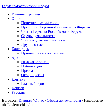
Германо-Российский Форум
Главная страница
О нас
Попечительский совет
Правление Германо-Российского Форума
Члены Германо-Российского Форума
Сферы деятельности
Часто задаваемые вопросы
Другие о нас
Календарь
Прошедшие мероприятия
Архив
Инфо-бюллетень
Публикации
Пресса
Обзор прессы
Контакт
Главный офис
Deutsch
Русский
Вы здесь:
Главная
/
О нас
/
Сферы деятельности
/
Инфоцентр
«hallo deutschland!»