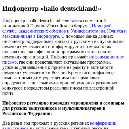
Инфоцентр «hallo deutschland!»
Инфоцентр «hallo deutschland!» является совместной
инициативой Германо-Российского Форума,
Немецкой
службы академигеских обменов
и
Университета им. Юлиуса и
Максимилиана в Вюрцбурге
. С помощью банка данных
инфоцентр поддерживает контакт с русскими выпускниками
немецких учреждений и информирует о возможностях
повышения квалификации и программах стипендиатов
немецких организаций. Инфоцентр выдаёт
информационное
письмо
, где они представляют актуальные программы,
условия для заявления к приёме на работу и активности
немецких учреждений в России. Кроме того, инфоцентр
помогает немецким учреждениям информировать
определенные целевые аудитории об условиях различных
конкурсов посредством рассылки писем по электронной
почте.
Инфоцентр регулярно проводит мероприятия и семинары
для русских выпускников и мультипликаторов в
Российской Федерации:
Два раза в год проходят в русских регионах
конференции
выпускников
на актуальные темы с германо-русским