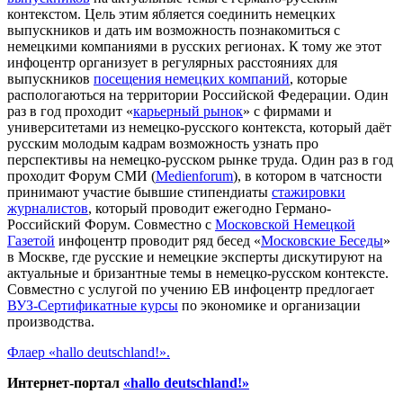
контекстом. Цель этим ябляется соединить немецких
выпускников и дать им возможность познакомиться с
немецкими компаниями в русских регионах. К тому же этот
инфоцентр организует в регулярных расстояниях для
выпускников
посещения немецких компаний
, которые
распологаються на территории Российской Федерации. Один
раз в год проходит «
карьерный рынок
» с фирмами и
университетами из немецко-русского контекста, который даёт
русским молодым кадрам возможность узнать про
перспективы на немецко-русском рынке труда. Один раз в год
проходит Форум СМИ (
Medienforum
), в котором в чатсности
принимают участие бывшие стипендиаты
стажировки
журналистов
, который проводит ежегодно Германо-
Российский Форум. Совместно с
Московской Немецкой
Газетой
инфоцентр проводит ряд бесед «
Московские Беседы
»
в Москве, где русские и немецкие эксперты дискутируют на
актуальные и бризантные темы в немецко-русском контексте.
Совместно с услугой по учению EB инфоцентр предлогает
ВУЗ-Сертификатные курсы
по экономике и организации
производства.
Флаер «hallo deutschland!».
Интернет-портал
«hallo deutschland!»