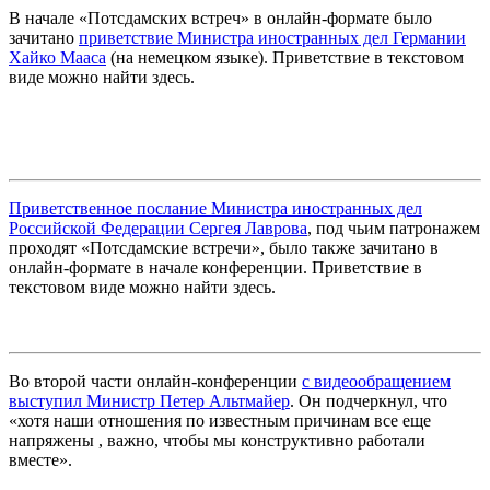
В начале «Потсдамских встреч» в онлайн-формате было
зачитано
приветствие Министра иностранных дел Германии
Хайко Мааса
(
н
а немецком языке)
. Приветствие в текстовом
виде можно найти здесь.
Приветственное послание Министра иностранных дел
Российской Федерации Сергея Лаврова
, под чьим патронажем
проходят «Потсдамские встречи», было также зачитано в
онлайн-формате в начале конференции. Приветствие в
текстовом виде можно найти здесь.
Во второй части онлайн-конференции
с видеообращением
выступил Министр Петер Альтмайер
. Он подчеркнул, что
«хотя наши отношения по известным причинам все еще
напряжены , важно, чтобы мы конструктивно работали
вместе».