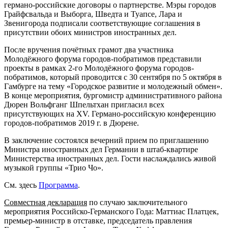
германо-российские договоры о партнерстве. Мэры городов
Грайфсвальда и Выборга, Шведта и Туапсе, Лара и
Звенигорода подписали соответствующие соглашения в
присутствии обоих министров иностранных дел.
После вручения почётных грамот два участника
Молодёжного форума городов-побратимов представили
проекты в рамках 2-го Молодёжного форума городов-
побратимов, который проводится с 30 сентября по 5 октября в
Гамбурге на тему «Городское развитие и молодежный обмен».
В конце мероприятия, бургомистр административного района
Дюрен Вольфганг Шпельтхан пригласил всех
присутствующих на XV. Германо-российскую конференцию
городов-побратимов 2019 г. в Дюрене.
В заключение состоялся вечерний прием по приглашению
Министра иностранных дел Германии в штаб-квартире
Министерства иностранных дел. Гости наслаждались живой
музыкой группы «Трио Чо».
См. здесь
Программа
.
Совместная декларация
по случаю заключительного
мероприятия Российско-Германского Года: Маттиас Платцек,
премьер-министр в отставке, председатель правления