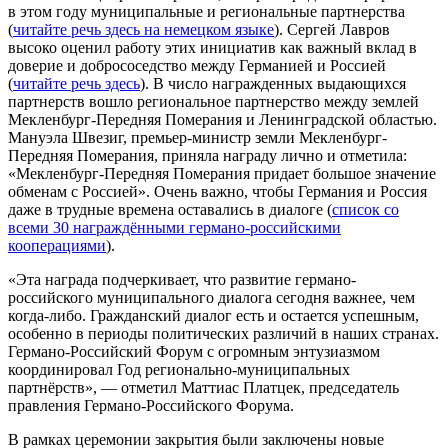
в этом году муниципальные и региональные партнерства
(
читайте речь здесь на немецком языке
). Сергей Лавров
высоко оценил работу этих инициатив как важный вклад в
доверие и добрососедство между Германией и Россией
(
читайте речь здесь
). В число награжденных выдающихся
партнерств вошло региональное партнерство между землей
Мекленбург-Передняя Померания и Ленинградской областью.
Мануэла Швезиг, премьер-министр земли Мекленбург-
Передняя Померания, принялa награду лично и отметила:
«Мекленбург-Передняя Померания придает большое значение
обменам с Россией». Очень важно, чтобы Германия и Россия
даже в трудные времена оставались в диалоге (
список со
всеми 30 награждёнными германо-российскими
кооперациями
).
«Эта награда подчеркивает, что развитие германо-
российского муниципального диалога сегодня важнее, чем
когда-либо. Гражданский диалог есть и остается успешным,
особенно в периоды политических различий в наших странах.
Германо-Российский Форум с огромным энтузиазмом
координировал Год регионально-муниципальных
партнёрств», — отметил Маттиас Платцек, председатель
правления Германо-Российского Форума.
В рамках церемонии закрытия были заключены новые