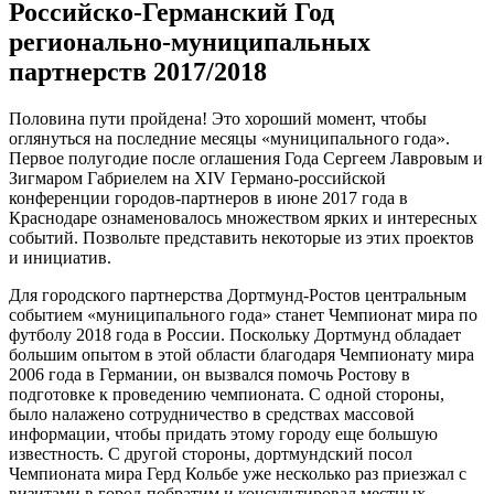
Российско-Германский Год
регионально-муниципальных
партнерств 2017/2018
Половина пути пройдена! Это хороший момент, чтобы
оглянуться на последние месяцы «муниципального года».
Первое полугодие после оглашения Года Сергеем Лавровым и
Зигмаром Габриелем на XIV Германо-российской
конференции городов-партнеров в июне 2017 года в
Краснодаре ознаменовалось множеством ярких и интересных
событий. Позвольте представить некоторые из этих проектов
и инициатив.
Для городского партнерства Дортмунд-Ростов центральным
событием «муниципального года» станет Чемпионат мира по
футболу 2018 года в России. Поскольку Дортмунд обладает
большим опытом в этой области благодаря Чемпионату мира
2006 года в Германии, он вызвался помочь Ростову в
подготовке к проведению чемпионата. С одной стороны,
было налажено сотрудничество в средствах массовой
информации, чтобы придать этому городу еще большую
известность. С другой стороны, дортмундский посол
Чемпионата мира Герд Кольбе уже несколько раз приезжал с
визитами в город-побратим и консультировал местных