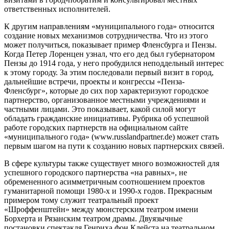
ответственных исполнителей.
К другим направлениям «муниципального года» относится
создание новых механизмов сотрудничества. Что из этого
может получиться, показывает пример Фленсбурга и Пензы.
Когда Петер Лоренцен узнал, что его дед был губернатором
Пензы до 1914 года, у него пробудился неподдельный интерес
к этому городу. За этим последовали первый визит в город,
дальнейшие встречи, проекты и конгрессы «Пенза-
Фленсбург», которые до сих пор характеризуют городское
партнерство, организованное местными учреждениями и
частными лицами. Это показывает, какой силой могут
обладать гражданские инициативы. Рубрика об успешной
работе городских партнерств на официальном сайте
«муниципального года» (www.russlandpartner.de) может стать
первым шагом на пути к созданию новых партнерских связей.
В сфере культуры также существует много возможностей для
успешного городского партнерства «на равных», не
обремененного асимметричным соотношением проектов
гуманитарной помощи 1980-х и 1990-х годов. Прекрасным
примером тому служит театральный проект
«Шроффенштейн» между мюнстерским театром имени
Борхерта и Рязанским театром драмы. Двуязычные
постановки спектакля Генриха фон Клейста на театральном