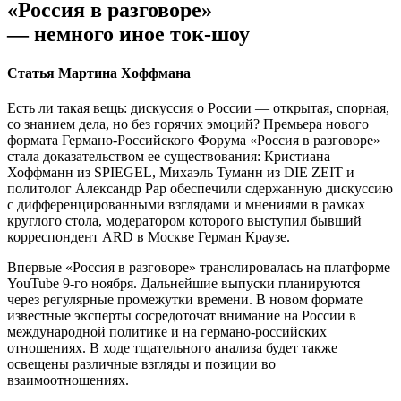
«Россия в разговоре»
— немного иное ток-шоу
Статья Мартина Хоффмана
Есть ли такая вещь: дискуссия о России — открытая, спорная,
со знанием дела, но без горячих эмоций? Премьера нового
формата Германо-Российского Форума «Россия в разговоре»
стала доказательством ее существования: Кристиана
Хоффманн из SPIEGEL, Михаэль Туманн из DIE ZEIT и
политолог Александр Рар обеспечили сдержанную дискуссию
с дифференцированными взглядами и мнениями в рамках
круглого стола, модератором которого выступил бывший
корреспондент ARD в Москве Герман Краузе.
Впервые «Россия в разговоре» транслировалась на платформе
YouTube 9-го ноября. Дальнейшие выпуски планируются
через регулярные промежутки времени. В новом формате
известные эксперты сосредоточат внимание на России в
международной политике и на германо-российских
отношениях. В ходе тщательного анализа будет также
освещены различные взгляды и позиции во
взаимоотношениях.