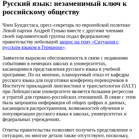
Русский язык: незаменимый ключ к
российскому обществу
Член Бундестага, пресс-секретарь по европейской политике
Левой партии Андрей Гунько вместе с другими членами
своей парламентской группы подал федеральному
правительству небольшой
запрос на тему «Ситуация с
русским языком в Германии»
.
Заявители выразили обеспокоенность в связи с недавними
событиями в немецких школах и университетах,
касающимися представления русского языка в учебной
программе. По их мнению, планируемый отказ от кафедры
русского языка для подготовки конференц-переводчиков в
Институте прикладной лингвистики и транслатологии (IALT)
при Лейпцигском университете является большим регрессом
и утратой для германо-российских отношений. В связи с этим
была запрошена информация об общих цифрах и данных,
касающихся распространения, возможностей обучения и
популяризации русского языка в школах, университетах и
федеральных учреждениях.
Ответы правительства позволяют получить представление о
ситуации, но многие детали также отсутствуют, поскольку,