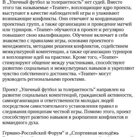
В „Уличный футбол за толерантность” нет судей. Вместо
этого так называемые «Teamer», воплощающие ядро проекта,
выступают в качестве наблюдателей игры и улаживают
возникающие конфликты. Они отвечают за координацию
проектных групп, а также организацию и проведение матчей
или турниров. «Teamer» обучаются в проекте и регулярно
повышают свою квалификацию. Обучение включает в себя
знакомство с правилами игры, основами проектного
менеджмента, методами решения конфликтов, содействием
межкультурной компетенции, а также организацию турниров
и воплощение идей на практике. Кроме того, «Teamer»
стимулируют общение между участниками, способствуют
развитию социальных и межкультурных навыков и укрепляют
чувство собственного достоинства. «Teamer» могут
руководить региональными проектами.
Проект „Уличный футбол за толерантность” направлен на
развитие социальных компетенций, гражданской активности,
самоорганизации и ответственности молодых людей
посредством самостоятельного установления правил и
следования принципам честной игры. Помимо этого, проект
способствует развтию навыков в разрешении конфликтов и
командного духа.
Германо-Российский Форум” и „Спортивная молодёжь