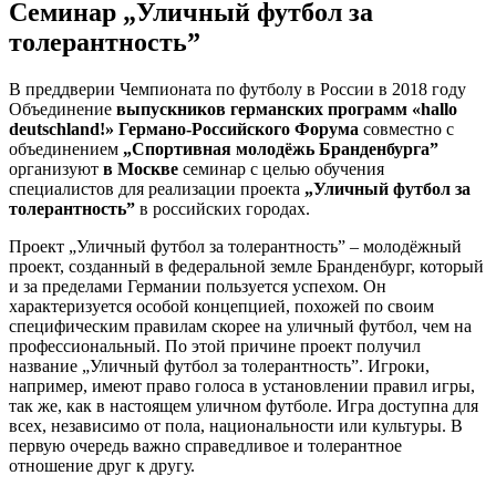
Семинар „Уличный футбол за
толерантность”
В преддверии Чемпионата по футболу в России в 2018 году
Объединение
выпускников германских программ «hallo
deutschland!» Германо-Российского Форума
совместно с
объединением
„Спортивная молодёжь Бранденбурга”
организуют
в Москве
семинар с целью обучения
специалистов для реализации проекта
„Уличный футбол за
толерантность”
в российских городах.
Проект „Уличный футбол за толерантность” – молодёжный
проект, созданный в федеральной земле Бранденбург, который
и за пределами Германии пользуется успехом. Он
характеризуется особой концепцией, похожей по своим
специфическим правилам скорее на уличный футбол, чем на
профессиональный. По этой причине проект получил
название „Уличный футбол за толерантность”. Игроки,
например, имеют право голоса в установлении правил игры,
так же, как в настоящем уличном футболе. Игра доступна для
всех, независимо от пола, национальности или культуры. В
первую очередь важно справедливое и толерантное
отношение друг к другу.