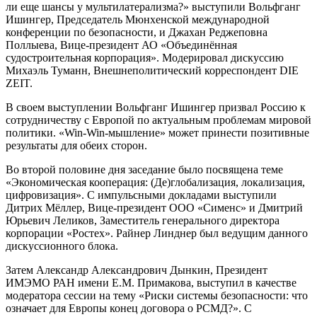
ли еще шансы у мультилатерализма?» выступили Вольфганг
Ишингер, Председатель Мюнхенской международной
конференции по безопасности, и Джахан Реджеповна
Поллыева, Вице-президент АО «Объединённая
судостроительная корпорация». Модерировал дискуссию
Михаэль Туманн, Внешнеполитический корреспондент DIE
ZEIT.
В своем выступлении Вольфганг Ишингер призвал Россию к
сотрудничеству с Европой по актуальным проблемам мировой
политики. «Win-Win-мышление» может принести позитивные
результаты для обеих сторон.
Во второй половине дня заседание было посвящена теме
«Экономическая кооперация: (Де)глобализация, локализация,
цифровизация». С импульсными докладами выступили
Дитрих Мёллер, Вице-президент ООО «Сименс» и Дмитрий
Юрьевич Леликов, Заместитель генерального директора
корпорации «Ростех». Райнер Линднер был ведущим данного
дискуссионного блока.
Затем Александр Александрович Дынкин, Президент
ИМЭМО РАН имени Е.М. Примакова, выступил в качестве
модератора сессии на тему «Риски системы безопасности: что
означает для Европы конец договора о РСМД?». С