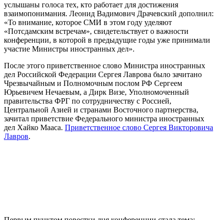
услышаны голоса тех, кто работает для достижения
взаимопонимания. Леонид Вадимович Драчевский дополнил:
«То внимание, которое СМИ в этом году уделяют
«Потсдамским встречам», свидетельствует о важности
конференции, в которой в предыдущие годы уже принимали
участие Министры иностранных дел».
После этого приветственное слово Министра иностранных
дел Российской Федерации Сергея Лаврова было зачитано
Чрезвычайным и Полномочным послом РФ Сергеем
Юрьевичем Нечаевым, а Дирк Визе, Уполномоченный
правительства ФРГ по сотрудничеству с Россией,
Центральной Азией и странами Восточного партнерства,
зачитал приветствие Федерального министра иностранных
дел Хайко Мааса.
Приветственное слово Сергея Викторовича
Лавров
.
Первым пунктом повестки дня конференции стала тема: