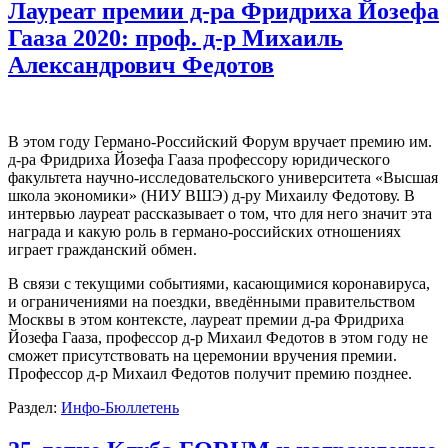
Лауреат премии д-ра Фридриха Йозефа
Гааза 2020: проф. д-р Михаиль
Александрович Федотов
В этом году Германо-Российский Форум вручает премию им.
д-ра Фридриха Йозефа Гааза профессору юридического
факультета научно-исследовательского университета «Высшая
школа экономики» (НИУ ВШЭ) д-ру Михаилу Федотову. В
интервью лауреат рассказывает о том, что для него значит эта
награда и какую роль в германо-российских отношениях
играет гражданский обмен.
В связи с текущими событиями, касающимися коронавируса,
и ограничениями на поездки, введёнными правительством
Москвы в этом контексте, лауреат премии д-ра Фридриха
Йозефа Гааза, профессор д-р Михаил Федотов в этом году не
сможет присутствовать на церемонии вручения премии.
Профессор д-р Михаил Федотов получит премию позднее.
Раздел:
Инфо-Бюллетень