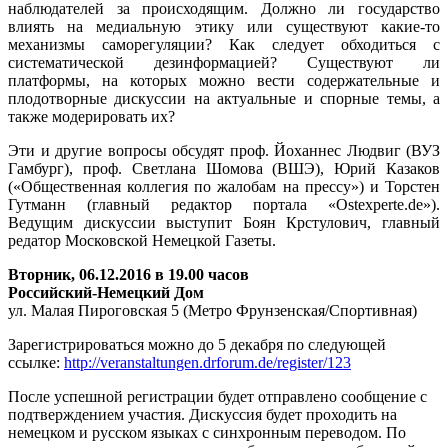
наблюдателей за происходящим. Должно ли государство
влиять на медиальную этику или существуют какие-то
механизмы саморегуляции? Как следует обходиться с
систематической дезинформацией? Существуют ли
платформы, на которых можно вести содержательные и
плодотворные дискуссии на актуальные и спорные темы, а
также модерировать их?
Эти и другие вопросы обсудят проф. Йоханнес Людвиг (ВУЗ
Гамбург), проф. Светлана Шомова (ВШЭ), Юрий Казаков
(«Общественная коллегия по жалобам на прессу») и Торстен
Гутманн (главный редактор портала «Ostexperte.de»).
Ведущим дискуссии выступит Боян Крстулович, главный
редатор Московской Немецкой Газеты.
Вторник, 06.12.2016 в 19.00 часов
Российский-Немецкий Дом
ул. Малая Пироговская 5 (Метро Фрунзенская/Спортивная)
Зарегистрироваться можно до 5 декабря по следующей
ссылке:
http://veranstaltungen.drforum.de/register/123
После успешной регистрации будет отправлено сообщение с
подтверждением участия. Дискуссия будет проходить на
немецком и русском языках с синхронным переводом. По