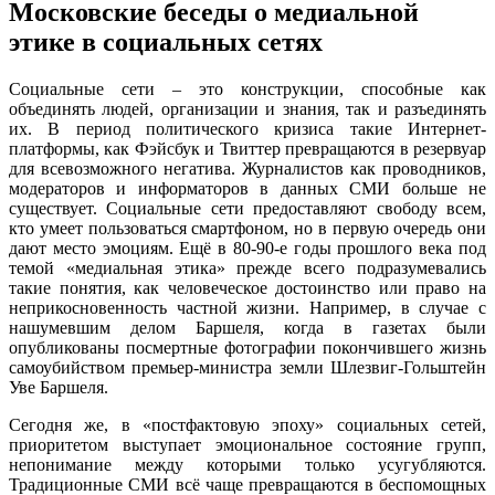
Московские беседы о медиальной
этике в социальных сетях
Социальные сети – это конструкции, способные как
объединять людей, организации и знания, так и разъединять
их. В период политического кризиса такие Интернет-
платформы, как Фэйсбук и Твиттер превращаются в резервуар
для всевозможного негатива. Журналистов как проводников,
модераторов и информаторов в данных СМИ больше не
существует. Социальные сети предоставляют свободу всем,
кто умеет пользоваться смартфоном, но в первую очередь они
дают место эмоциям. Ещё в 80-90-е годы прошлого века под
темой «медиальная этика» прежде всего подразумевались
такие понятия, как человеческое достоинство или право на
неприкосновенность частной жизни. Например, в случае с
нашумевшим делом Баршеля, когда в газетах были
опубликованы посмертные фотографии покончившего жизнь
самоубийством премьер-министра земли Шлезвиг-Гольштейн
Уве Баршеля.
Сегодня же, в «постфактовую эпоху» социальных сетей,
приоритетом выступает эмоциональное состояние групп,
непонимание между которыми только усугубляются.
Традиционные СМИ всё чаще превращаются в беспомощных