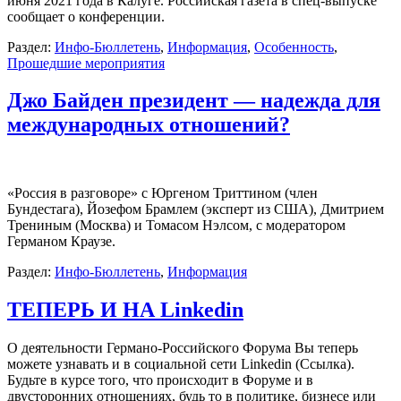
июня 2021 года в Калуге. Российская газета в спец-выпуске
сообщает о конференции.
Раздел:
Инфо-Бюллетень
,
Информация
,
Особенность
,
Прошедшие мероприятия
Джо Байден президент — надежда для
международных отношений?
«Россия в разговоре» с Юргеном Триттином (член
Бундестага), Йозефом Брамлем (эксперт из США), Дмитрием
Трениным (Москва) и Томасом Нэлсом, с модератором
Германом Краузе.
Раздел:
Инфо-Бюллетень
,
Информация
ТЕПЕРЬ И НА Linkedin
О деятельности Германо-Российского Форума Вы теперь
можете узнавать и в социальной сети Linkedin (Ссылка).
Будьте в курсе того, что происходит в Форуме и в
двусторонних отношениях, будь то в политике, бизнесе или