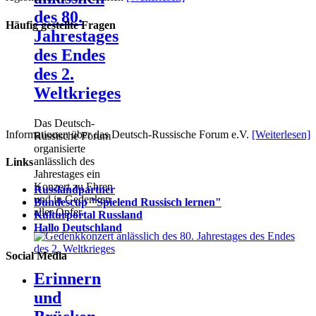
des 80.
Häufig gestellte Fragen
Jahrestages
des Endes
des 2.
Weltkrieges
Das Deutsch-
Informationen über das Deutsch-Russische Forum e.V.
[Weiterlesen]
Russische Forum
organisierte
anlässlich des
Links
Jahrestages ein
Konzert zu Ehren
Russlandpartner
und in Gedenken
Bundescup "Spielend Russisch lernen"
aller Opfer.
Kulturportal Russland
Hallo Deutschland
Social Media
Erinnern
und