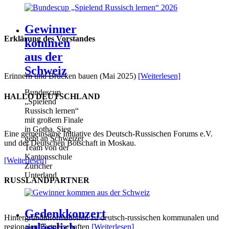
Gewinner
Erklärung des Vorstandes
kommen
aus der
Schweiz
Erinnern und Brücken bauen (Mai 2025)
[Weiterlesen]
Bundescup
HALLO DEUTSCHLAND
„Spielend
Russisch lernen“
mit großem Finale
in Gotha. Sieg
Eine gemeinsame Initiative des Deutsch-Russischen Forums e.V.
geht an Schweizer
und der Deutschen Botschaft in Moskau.
Team von der
Kantonsschule
[Weiterlesen]
Züricher
Unterland
RUSSLANDPARTNER
Gedenkkonzert
Hintergrundinformationen zu deutsch-russischen kommunalen und
anlässlich
regionalen Partnerschaften
[Weiterlesen]