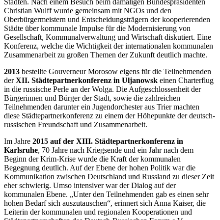
Städten. Nach einem Besuch beim damaligen Bundespräsidenten
Christian Wulff wurde gemeinsam mit NGOs und den
Oberbürgermeistern und Entscheidungsträgern der kooperierenden
Städte über kommunale Impulse für die Modernisierung von
Gesellschaft, Kommunalverwaltung und Wirtschaft diskutiert. Eine
Konferenz, welche die Wichtigkeit der internationalen kommunalen
Zusammenarbeit zu großen Themen der Zukunft deutlich machte.
2013
bestellte Gouverneur Morosow eigens für die Teilnehmenden
der
XII. Städtepartnerkonferenz in Uljanowsk
einen Charterflug
in die russische Perle an der Wolga. Die Aufgeschlossenheit der
Bürgerinnen und Bürger der Stadt, sowie die zahlreichen
Teilnehmenden darunter ein Jugendorchester aus Trier machten
diese Städtepartnerkonferenz zu einem der Höhepunkte der deutsch-
russischen Freundschaft und Zusammenarbeit.
Im Jahre
2015 auf der XIII. Städtepartnerkonferenz in
Karlsruhe
, 70 Jahre nach Kriegsende und ein Jahr nach dem
Beginn der Krim-Krise wurde die Kraft der kommunalen
Begegnung deutlich. Auf der Ebene der hohen Politik war die
Kommunikation zwischen Deutschland und Russland zu dieser Zeit
eher schwierig. Umso intensiver war der Dialog auf der
kommunalen Ebene. „Unter den Teilnehmenden gab es einen sehr
hohen Bedarf sich auszutauschen“, erinnert sich Anna Kaiser, die
Leiterin der kommunalen und regionalen Kooperationen und