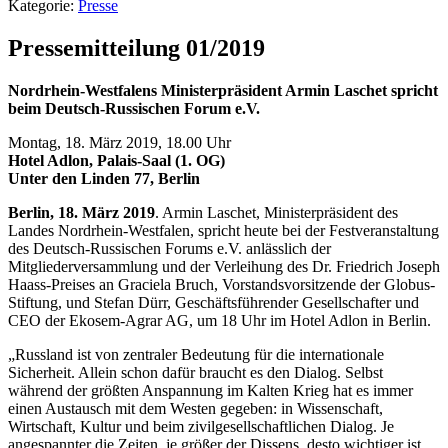
Kategorie:
Presse
Pressemitteilung 01/2019
Nordrhein-Westfalens Ministerpräsident Armin Laschet spricht
beim Deutsch-Russischen Forum e.V.
Montag, 18. März 2019, 18.00 Uhr
Hotel Adlon, Palais-Saal (1. OG)
Unter den Linden 77, Berlin
Berlin, 18. März 2019
. Armin Laschet, Ministerpräsident des
Landes Nordrhein-Westfalen, spricht heute bei der Festveranstaltung
des Deutsch-Russischen Forums e.V. anlässlich der
Mitgliederversammlung und der Verleihung des Dr. Friedrich Joseph
Haass-Preises an Graciela Bruch, Vorstandsvorsitzende der Globus-
Stiftung, und Stefan Dürr, Geschäftsführender Gesellschafter und
CEO der Ekosem-Agrar AG, um 18 Uhr im Hotel Adlon in Berlin.
„Russland ist von zentraler Bedeutung für die internationale
Sicherheit. Allein schon dafür braucht es den Dialog. Selbst
während der größten Anspannung im Kalten Krieg hat es immer
einen Austausch mit dem Westen gegeben: in Wissenschaft,
Wirtschaft, Kultur und beim zivilgesellschaftlichen Dialog. Je
angespannter die Zeiten, je größer der Dissens, desto wichtiger ist