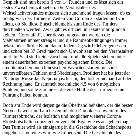
Gespielt sind nun bereits 6 von 14 Runden und es lässt sich ein
erstes Zwischenfazit ziehen. Die Veranstalter des
Weltschachverbandes müssen sich zunehmend fragen lassen, ob es
richtig war, das Turnier in Zeiten von Corona zu starten und vor
allem, ob Sie diese Entscheidung bis zum Ende des Turniers
durchhalten werden. Zwar gibt es offiziell in Jekaterinburg noch
keinen „Coronafall“, aber dessen ungeachtet werden die
Maßnahmen immer strenger und die Rahmenbedingungen immer
belastender für die Kandidaten. Jeden Tag wird Fieber gemessen
und schon bei 37 Grad macht sich Unwohlsein bei den Veranstaltern
breit. Im Saal sind keine Zuschauer und alle Spieler stehen unter
einem dauerhaften extremen psychologischen Druck. Die
amerikanischen und chinesischen Favoriten starten mit sonst
unvorstellbaren Fehlern und Niederlagen. Profitiert hat bis jetzt der
29jährige Russe Jan Nepomnjaschtschi, den bisher niemand auf der
Rechnung hatte. Er sammelt beachtliche 4,5 von 6 möglichen
Punkten und sollte zumindest die erste Hälfte des Turniers seine
Führung halten können.
Doch am Ende wird derjenige die Oberhand behalten, der die besten
Nerven beweist und am besten mit den Damoklesschwertern des
Turnierabbruchs, der Isolation und möglicher weiterer Corona-
Hiobsbotschaften umzugehen versteht. Egal wie es ausgehen mag.
Das Turnier wird als einzigartig in die Geschichte des Schachsports
eingehen. Und eines wird wie früher sein: Die Geschichte des