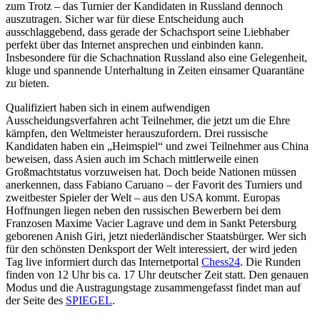
zum Trotz – das Turnier der Kandidaten in Russland dennoch
auszutragen. Sicher war für diese Entscheidung auch
ausschlaggebend, dass gerade der Schachsport seine Liebhaber
perfekt über das Internet ansprechen und einbinden kann.
Insbesondere für die Schachnation Russland also eine Gelegenheit,
kluge und spannende Unterhaltung in Zeiten einsamer Quarantäne
zu bieten.
Qualifiziert haben sich in einem aufwendigen
Ausscheidungsverfahren acht Teilnehmer, die jetzt um die Ehre
kämpfen, den Weltmeister herauszufordern. Drei russische
Kandidaten haben ein „Heimspiel“ und zwei Teilnehmer aus China
beweisen, dass Asien auch im Schach mittlerweile einen
Großmachtstatus vorzuweisen hat. Doch beide Nationen müssen
anerkennen, dass Fabiano Caruano – der Favorit des Turniers und
zweitbester Spieler der Welt – aus den USA kommt. Europas
Hoffnungen liegen neben den russischen Bewerbern bei dem
Franzosen Maxime Vacier Lagrave und dem in Sankt Petersburg
geborenen Anish Giri, jetzt niederländischer Staatsbürger. Wer sich
für den schönsten Denksport der Welt interessiert, der wird jeden
Tag live informiert durch das Internetportal
Chess24
. Die Runden
finden von 12 Uhr bis ca. 17 Uhr deutscher Zeit statt. Den genauen
Modus und die Austragungstage zusammengefasst findet man auf
der Seite des
SPIEGEL
.