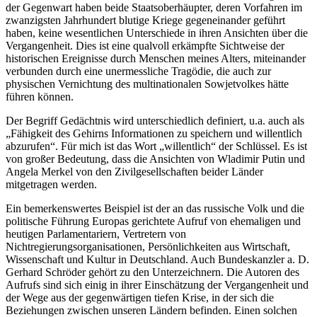
der Gegenwart haben beide Staatsoberhäupter, deren Vorfahren im
zwanzigsten Jahrhundert blutige Kriege gegeneinander geführt
haben, keine wesentlichen Unterschiede in ihren Ansichten über die
Vergangenheit. Dies ist eine qualvoll erkämpfte Sichtweise der
historischen Ereignisse durch Menschen meines Alters, miteinander
verbunden durch eine unermessliche Tragödie, die auch zur
physischen Vernichtung des multinationalen Sowjetvolkes hätte
führen können.
Der Begriff Gedächtnis wird unterschiedlich definiert, u.a. auch als
„Fähigkeit des Gehirns Informationen zu speichern und willentlich
abzurufen“. Für mich ist das Wort „willentlich“ der Schlüssel. Es ist
von großer Bedeutung, dass die Ansichten von Wladimir Putin und
Angela Merkel von den Zivilgesellschaften beider Länder
mitgetragen werden.
Ein bemerkenswertes Beispiel ist der an das russische Volk und die
politische Führung Europas gerichtete Aufruf von ehemaligen und
heutigen Parlamentariern, Vertretern von
Nichtregierungsorganisationen, Persönlichkeiten aus Wirtschaft,
Wissenschaft und Kultur in Deutschland. Auch Bundeskanzler a. D.
Gerhard Schröder gehört zu den Unterzeichnern. Die Autoren des
Aufrufs sind sich einig in ihrer Einschätzung der Vergangenheit und
der Wege aus der gegenwärtigen tiefen Krise, in der sich die
Beziehungen zwischen unseren Ländern befinden. Einen solchen