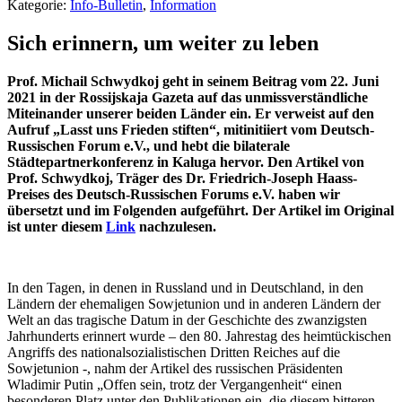
Kategorie:
Info-Bulletin
,
Information
Sich erinnern, um weiter zu leben
Prof. Michail Schwydkoj geht in seinem Beitrag vom 22. Juni
2021 in der Rossijskaja Gazeta auf das unmissverständliche
Miteinander unserer beiden Länder ein. Er verweist auf den
Aufruf „Lasst uns Frieden stiften“, mitinitiiert vom Deutsch-
Russischen Forum e.V., und hebt die bilaterale
Städtepartnerkonferenz in Kaluga hervor. Den Artikel von
Prof. Schwydkoj, Träger des Dr. Friedrich-Joseph Haass-
Preises des Deutsch-Russischen Forums e.V. haben wir
übersetzt und im Folgenden aufgeführt. Der Artikel im Original
ist unter diesem
Link
nachzulesen.
In den Tagen, in denen in Russland und in Deutschland, in den
Ländern der ehemaligen Sowjetunion und in anderen Ländern der
Welt an das tragische Datum in der Geschichte des zwanzigsten
Jahrhunderts erinnert wurde – den 80. Jahrestag des heimtückischen
Angriffs des nationalsozialistischen Dritten Reiches auf die
Sowjetunion -, nahm der Artikel des russischen Präsidenten
Wladimir Putin „Offen sein, trotz der Vergangenheit“ einen
besonderen Platz unter den Publikationen ein, die diesem bitteren