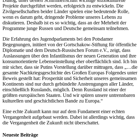
Dialog, unter dessen Schirmherrschaft wichtige soziokulturelle
Projekte durchgeführt werden, erfolgreich zu entwickeln. Die
Zivilgesellschaften beider Länder spielen eine bedeutende Rolle,
wenn es darum geht, dringende Probleme unseres Lebens zu
diskutieren. Deshalb ist es so wichtig, dass an der Mehrheit der
Programme junge Russen und Deutsche gemeinsam teilnehmen.
Die Erfahrung des Jugendparlaments bei den Potsdamer
Begegnungen, initiiert von der Gortschakow-Stiftung für öffentliche
Diplomatie und dem Deutsch-Russischen Forum e.V., zeigt, dass
Auslassungen über den Infantilismus der neuen Generation und ihre
konsumorientierte Lebenseinstellung eher oberflächlich sind. Ich bin
mir sicher, dass sie Putins Vorstellung darüber mittragen, dass „…die
gesamte Nachkriegsgeschichte des Großen Europas Folgendes unter
Beweis gestellt hat: Prosperität und Sicherheit unseres gemeinsamen
Kontinents sind nur durch gebündelte Anstrengungen aller Länder,
einschließlich Russlands, möglich. Denn Russland ist einer der
größten europäischen Staaten. Und wir spüren unsere untrennbaren
kulturellen und geschichtlichen Bande zu Europa.“
Eine echte Zukunft kann nur auf dem Fundament einer echten
Vergangenheit aufgebaut werden. Dabei ist allerdings wichtig, dass
die Vergangenheit die Zukunft nicht überschattet.
Neueste Beiträge