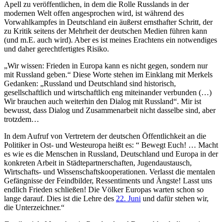
Apell zu veröffentlichen, in dem die Rolle Russlands in der
modernen Welt offen angesprochen wird, ist während des
Vorwahlkampfes in Deutschland ein äußerst ernsthafter Schritt, der
zu Kritik seitens der Mehrheit der deutschen Medien führen kann
(und m.E. auch wird). Aber es ist meines Erachtens ein notwendiges
und daher gerechtfertigtes Risiko.
„Wir wissen: Frieden in Europa kann es nicht gegen, sondern nur
mit Russland geben.“ Diese Worte stehen im Einklang mit Merkels
Gedanken: „Russland und Deutschland sind historisch,
gesellschaftlich und wirtschaftlich eng miteinander verbunden (…)
Wir brauchen auch weiterhin den Dialog mit Russland“. Mir ist
bewusst, dass Dialog und Zusammenarbeit nicht dasselbe sind, aber
trotzdem…
In dem Aufruf von Vertretern der deutschen Öffentlichkeit an die
Politiker in Ost- und Westeuropa heißt es: “ Bewegt Euch! … Macht
es wie es die Menschen in Russland, Deutschland und Europa in der
konkreten Arbeit in Städtepartnerschaften, Jugendaustausch,
Wirtschafts- und Wissenschaftskooperationen. Verlasst die mentalen
Gefängnisse der Feindbilder, Ressentiments und Ängste! Lasst uns
endlich Frieden schließen! Die Völker Europas warten schon so
lange darauf. Dies ist die Lehre des
22. Juni
und dafür stehen wir,
die Unterzeichner.“