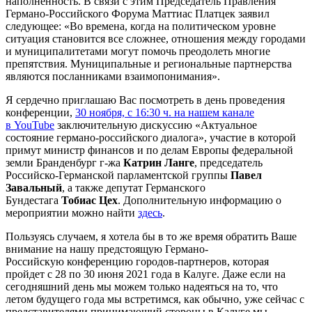
наполненность. В связи с этим Председатель Правления
Германо-Российского Форума Маттиас Платцек заявил
следующее: «Во времена, когда на политическом уровне
ситуация становится все сложнее, отношения между городами
и муниципалитетами могут помочь преодолеть многие
препятствия. Муниципальные и региональные партнерства
являются посланниками взаимопонимания».
Я сердечно приглашаю Вас посмотреть в день проведения
конференции,
30 ноября, с 16:30 ч. на нашем канале
в YouTube
заключительную дискуссию «Актуальное
состояние германо-российского диалога», участие в которой
примут министр финансов и по делам Европы федеральной
земли Бранденбург г-жа
Катрин Ланге
, председатель
Российско-Германской парламентской группы
Павел
Завальный
, а также депутат Германского
Бундестага
Тобиас Цех
. Дополнительную информацию о
мероприятии можно найти
здесь
.
Пользуясь случаем, я хотела бы в то же время обратить Ваше
внимание на нашу предстоящую Германо-
Российскую конференцию городов-партнеров, которая
пройдет с 28 по 30 июня 2021 года в Калуге. Даже если на
сегодняшний день мы можем только надеяться на то, что
летом будущего года мы встретимся, как обычно, уже сейчас с
представителями принимающий стороны в Калуге мы