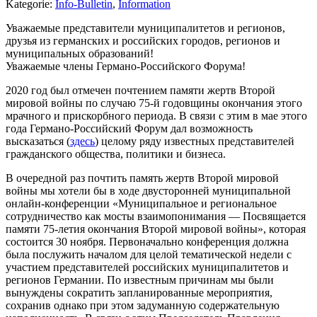
Kategorie:
Info-Bulletin
,
Information
Уважаемые представители муниципалитетов и регионов,
друзья из германских и российских городов, регионов и
муниципальных образований!
Уважаемые члены Германо-Российского Форума!
2020 год был отмечен почтением памяти жертв Второй
мировой войны по случаю 75-й годовщины окончания этого
мрачного и прискорбного периода. В связи с этим в мае этого
года Германо-Российский Форум дал возможность
высказаться (
здесь
) целому ряду известных представителей
гражданского общества, политики и бизнеса.
В очередной раз почтить память жертв Второй мировой
войны мы хотели бы в ходе двусторонней муниципальной
онлайн-конференции «Муниципальное и региональное
сотрудничество как мосты взаимопонимания — Посвящается
памяти 75-летия окончания Второй мировой войны», которая
состоится 30 ноября. Первоначально конференция должна
была послужить началом для целой тематической недели с
участием представителей российских муниципалитетов и
регионов Германии. По известным причинам мы были
вынуждены сократить запланированные мероприятия,
сохранив однако при этом задуманную содержательную