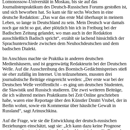
Lomonossow-Universität in Moskau, bis sie auf das
Journalistenpraktikum des Deutsch-Russischen Forums gestoßen ist,
und sich beworben hat. So kam sie für sechs Wochen in eine
deutsche Redaktion: „Das war das erste Mal überhaupt in meinem
Leben, so lange in Deutschland zu sein. Mein Deutsch war damals
noch gar nicht so gut, aber plötzlich bin ich in Freiburg bei der
Badischen Zeitung gelandet, wo man auch in der Redaktion
ausschließlich Badisch spricht“, erzählt sie lachend hinsichtlich der
Sprachunterschiede zwischen dem Neuhochdeutschen und dem
badischen Dialekt.
Im Anschluss machte sie Praktika in anderen deutschen
Medienhäusern, und ist gegenwärtig Redakteurin bei der Deutschen
Welle. Auf die Ausschreibung des Boenisch-Gedächtnispreises stieß
sie eher zufällig im Internet. Um teilzunehmen, mussten drei
journalistische Beiträge eingereicht werden: „Der erste war bei der
Deutschen Welle veröffentlicht – es ging um deutschen Studenten,
die Slawistik und Russisch studieren. Die zwei weiteren Beiträge,
die ich während meines Praktikums bei Zeit Online geschrieben
habe, waren eine Reportage über den Künstler Dmitri Vrubel, der in
Berlin wohnt, sowie ein Kommentar über häusliche Gewalt in
Russland“, sagt Arinuschkina.
Auf die Frage, wie sie die Entwicklung der deutsch-russischen
Beziehungen einschätzt, sagt sie: „Ich kann dazu keine Prognose