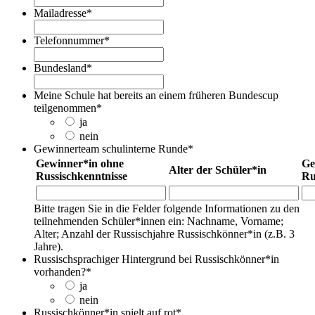
Mailadresse
*
Telefonnummer
*
Bundesland
*
Meine Schule hat bereits an einem früheren Bundescup
teilgenommen
*
ja
nein
Gewinnerteam schulinterne Runde
*
Gewinner*in ohne
Ge
Alter der Schüler*in
Russischkenntnisse
Ru
Bitte tragen Sie in die Felder folgende Informationen zu den
teilnehmenden Schüler*innen ein: Nachname, Vorname;
Alter; Anzahl der Russischjahre Russischkönner*in (z.B. 3
Jahre).
Russischsprachiger Hintergrund bei Russischkönner*in
vorhanden?
*
ja
nein
Russischkönner*in spielt auf rot
*