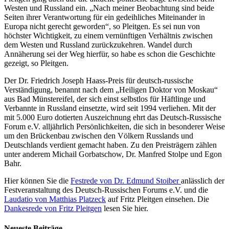
Westen und Russland ein. „Nach meiner Beobachtung sind beide
Seiten ihrer Verantwortung für ein gedeihliches Miteinander in
Europa nicht gerecht geworden“, so Pleitgen. Es sei nun von
höchster Wichtigkeit, zu einem vernünftigen Verhältnis zwischen
dem Westen und Russland zurückzukehren. Wandel durch
Annäherung sei der Weg hierfür, so habe es schon die Geschichte
gezeigt, so Pleitgen.
Der Dr. Friedrich Joseph Haass-Preis für deutsch-russische
Verständigung, benannt nach dem „Heiligen Doktor von Moskau“
aus Bad Münstereifel, der sich einst selbstlos für Häftlinge und
Verbannte in Russland einsetzte, wird seit 1994 verliehen. Mit der
mit 5.000 Euro dotierten Auszeichnung ehrt das Deutsch-Russische
Forum e.V. alljährlich Persönlichkeiten, die sich in besonderer Weise
um den Brückenbau zwischen den Völkern Russlands und
Deutschlands verdient gemacht haben. Zu den Preisträgern zählen
unter anderem Michail Gorbatschow, Dr. Manfred Stolpe und Egon
Bahr.
Hier können Sie die
Festrede von Dr. Edmund Stoiber
anlässlich der
Festveranstaltung des Deutsch-Russischen Forums e.V. und die
Laudatio von Matthias Platzeck
auf Fritz Pleitgen einsehen. Die
Dankesrede von Fritz Pleitgen
lesen Sie hier.
Neueste Beiträge