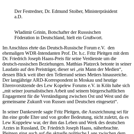
Der Festredner, Dr. Edmund Stoiber, Ministerpräsident
a.D.
Wladimir Grinin, Botschafter der Russsischen
Föderation in Deutschland, hielt ein Grußwort.
Im Anschluss ehrte das Deutsch-Russische Forum e.V. den
ehemaligen WDR-Intendanten Prof. Dr. h.c. Fritz Pleitgen mit dem
Dr. Friedrich Joseph Haass-Preis für seine Verdienste um die
deutsch-russischen Beziehungen. Matthias Platzeck betonte in seiner
Laudatio auf den Preisträger, dieser sei „ein Mann der Medien“,
dessen Blick weit über den Tellerrand seines Metiers hinausreiche.
Der langjährige ARD-Korrespondent in Moskau und heutige
Ehrenvorsitzende des Lew Kopelew Forums e.V. in Köln habe sich
„mit seiner journalistischen Arbeit und seinem bürgerschaftlichen
Engagement für die Verständigung zwischen Ost und West und die
gemeinsame Zukunft von Russen und Deutschen eingesetzt“.
In seiner Dankesrede sagte Fritz Pleitgen, die Auszeichnung sei für
ihn eine große Ehre und von großer Bedeutung, nicht zuletzt, da es
Lew Koppelew war, der ihm das Leben und Werk des deutschen
Arztes in Russland, Dr. Friedrich Joseph Haass, näherbrachte.
Pleitgen ging auch auf die aktuelle politische Lage zwischen dem