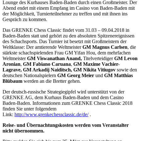
Lounge des Kurhauses Baden-Baden durch einen Großmeister. Der
Abend endet mit einem Empfang im Casino von Baden-Baden mit
der Möglichkeit, Turnierteilnehmer zu treffen und mit ihnen ins
Gespräch zu kommen.
Das GRENKE Chess Classic findet vom 31.03 – 09.04.2018 in
Baden-Baden statt und gehört zu den absoluten Spitzenereignissen
des Schachsports. Das Turnier ist besetzt mit Großmeistern der
Weltklasse: Der amtierende Weltmeister
GM Magnus Carlsen
, die
stärkste schachspielenden Frau GM Yifan Hou, dem mehrfachen
Weltmeister
GM Viswanathan Anand,
Titelverteidiger
GM Levon
Aronian
,
GM Fabiano Caruana
,
GM Maxime Vachier-
Lagrave, GM Arkadij Naiditsch, GM Nikita Vitiugov
sowie den
deutschen Nationalspielern
GM Georg Meier
und
GM Matthias
Blübaum
werden an die Bretter gehen.
Der deutsch-russische Strategiegipfel wird unterstützt von der
GRENKE AG, dem Kurhaus Baden-Baden und dem Casino
Baden-Baden. Informationen zum GRENKE Chess Classic 2018
finden Sie unter folgendem
Link:
http://www.grenkechessclassic.de/de/
.
Reise- und Übernachtungskosten werden vom Veranstalter
nicht übernommen.