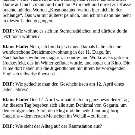
Dame auf mich zukam und mich am Arm hielt und direkt zur Kasse
brachte mit den Worten „Kosmonauten warten hier nicht in der
Schlange“. Das war mir äußerst peinlich, und ich bin dann nie mehr
in diesen Laden gegangen.
DRF:
Wie wohnte es sich im Sternenstädtchen und dürftest du da
jetzt noch wohnen?
Klaus Flade:
Nein, ich bin da jetzt raus. Damals hatte ich eine
wunderschöne Dreizimmerwohnung in der 11. Etage. Im
Nachbarhaus wohnten Gagarin, Leonow und Wolkow. Es gab ein
Hockeyfeld, das im Winter geflutet wurde, und sogar ein Kino. Die
Filme dort haben mir die Jugendlichen mit ihrem hervorragenden
Englisch teilweise übersetzt.
DRF:
Wie gedachte man den Geschehnissen am 12. April eines
jeden Jahres?
Klaus Flade:
Der 12. April war natürlich ein ganz besonderer Tag.
An diesem Tag begeben sich alle zum Denkmal von Gagarin, um
den erfolgreichen Start, den Flug und die heile Landung Jurij
Gagarins – dem ersten Menschen im Weltall – zu feiern.
DRF:
Wie sieht der Alltag auf der Raumstation aus?