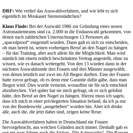
DRF:
Wie verlief das Auswahlverfahren, und wie lebt es sich
eigentlich im Moskauer Sternenstädtchen?
Klaus Flade:
Bei der Auswahl 1986 zur Gründung eines neuen
Astronautenteams sind ca. 2.000 in die Endauswahl gekommen, von
denen nach zahlreichen Untersuchungen 13 Personen als
„spacedproof“ eingestuft wurden. Dann galt es sich zu entscheiden,
ob man bereit ist, seinen vorherigen Beruf an den Nagel zu hängen
– für das Training, aber auch allein für die Möglichkeit. Man wird
nämlich mit einem zeitlich beschränkten Vertrag angestellt, ohne zu
wissen, wie es danach weitergeht. Von den 13 wurden dann in der
nächsten Auswahlrunde drei Frauen und drei Männer ausgewählt,
von denen letztlich nur zwei ins All fliegen durften. Eine der Frauen
hatte zuvor gefragt, ob es denn eine Garantie dafür gäbe, dass man
fliegen wird. Dies wurde verneint, woraufhin sie für sich entschied
abzubrechen. Viel später hat sie mich gefragt, ob es sich gelohnt
hätte, den Beruf an den Nagel zu hängen. Hierzu muss ich sagen,
dass ich mich in einer privilegierten Situation befand, da ich ja nur
von der Bundeswehr „ausgeliehen“ worden bin. Aber ich denke
alle, auch die, die jetzt dabei sind, zeigen keine Reue.
Die Auswahlverfahren haben in Deutschland nie Frauen
hervorgebracht, aus welchen Gründen auch immer. Deshalb gab es
vor ein paar Jahren auch die Aktion „Die Astronautin“. Die Russen