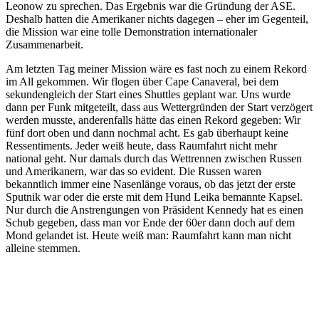
Leonow zu sprechen. Das Ergebnis war die Gründung der ASE.
Deshalb hatten die Amerikaner nichts dagegen – eher im Gegenteil,
die Mission war eine tolle Demonstration internationaler
Zusammenarbeit.
Am letzten Tag meiner Mission wäre es fast noch zu einem Rekord
im All gekommen. Wir flogen über Cape Canaveral, bei dem
sekundengleich der Start eines Shuttles geplant war. Uns wurde
dann per Funk mitgeteilt, dass aus Wettergründen der Start verzögert
werden musste, anderenfalls hätte das einen Rekord gegeben: Wir
fünf dort oben und dann nochmal acht. Es gab überhaupt keine
Ressentiments. Jeder weiß heute, dass Raumfahrt nicht mehr
national geht. Nur damals durch das Wettrennen zwischen Russen
und Amerikanern, war das so evident. Die Russen waren
bekanntlich immer eine Nasenlänge voraus, ob das jetzt der erste
Sputnik war oder die erste mit dem Hund Leika bemannte Kapsel.
Nur durch die Anstrengungen von Präsident Kennedy hat es einen
Schub gegeben, dass man vor Ende der 60er dann doch auf dem
Mond gelandet ist. Heute weiß man: Raumfahrt kann man nicht
alleine stemmen.