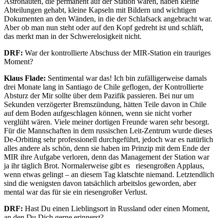
Astronauten, die permanent auf der Station waren, haben kleine
Abteilungen gehabt, kleine Kapseln mit Bildern und wichtigen
Dokumenten an den Wänden, in die der Schlafsack angebracht war.
Aber ob man nun steht oder auf den Kopf gedreht ist und schläft,
das merkt man in der Schwerelosigkeit nicht.
DRF:
War der kontrollierte Abschuss der MIR-Station ein trauriges
Moment?
Klaus Flade:
Sentimental war das! Ich bin zufälligerweise damals
drei Monate lang in Santiago de Chile geflogen, der Kontrollierte
Absturz der Mir sollte über dem Pazifik passieren. Bei nur um
Sekunden verzögerter Bremszündung, hätten Teile davon in Chile
auf dem Boden aufgeschlagen können, wenn sie nicht vorher
verglüht wären. Viele meiner dortigen Freunde waren sehr besorgt.
Für die Mannschaften in dem russischen Leit-Zentrum wurde dieses
De-Orbiting sehr professionell durchgeführt, jedoch war es natürlich
alles andere als schön, denn sie haben im Prinzip mit dem Ende der
MIR ihre Aufgabe verloren, denn das Management der Station war
ja ihr täglich Brot. Normalerweise gibt es riesengroßen Applaus,
wenn etwas gelingt – an diesem Tag klatschte niemand. Letztendlich
sind die wenigsten davon tatsächlich arbeitslos geworden, aber
mental war das für sie ein riesengroßer Verlust.
DRF:
Hast Du einen Lieblingsort in Russland oder einen Moment,
an den Du Dich gerne erinnerst?