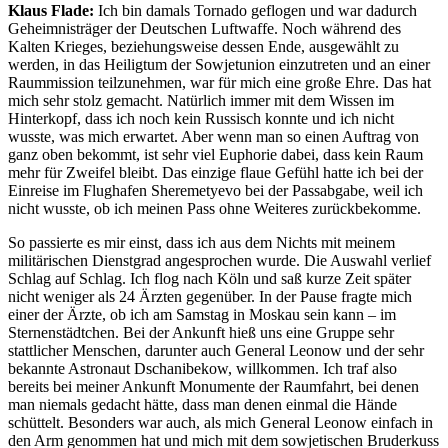
Klaus Flade:
Ich bin damals Tornado geflogen und war dadurch
Geheimnisträger der Deutschen Luftwaffe. Noch während des
Kalten Krieges, beziehungsweise dessen Ende, ausgewählt zu
werden, in das Heiligtum der Sowjetunion einzutreten und an einer
Raummission teilzunehmen, war für mich eine große Ehre. Das hat
mich sehr stolz gemacht. Natürlich immer mit dem Wissen im
Hinterkopf, dass ich noch kein Russisch konnte und ich nicht
wusste, was mich erwartet. Aber wenn man so einen Auftrag von
ganz oben bekommt, ist sehr viel Euphorie dabei, dass kein Raum
mehr für Zweifel bleibt. Das einzige flaue Gefühl hatte ich bei der
Einreise im Flughafen Sheremetyevo bei der Passabgabe, weil ich
nicht wusste, ob ich meinen Pass ohne Weiteres zurückbekomme.
So passierte es mir einst, dass ich aus dem Nichts mit meinem
militärischen Dienstgrad angesprochen wurde. Die Auswahl verlief
Schlag auf Schlag. Ich flog nach Köln und saß kurze Zeit später
nicht weniger als 24 Ärzten gegenüber. In der Pause fragte mich
einer der Ärzte, ob ich am Samstag in Moskau sein kann – im
Sternenstädtchen. Bei der Ankunft hieß uns eine Gruppe sehr
stattlicher Menschen, darunter auch General Leonow und der sehr
bekannte Astronaut Dschanibekow, willkommen. Ich traf also
bereits bei meiner Ankunft Monumente der Raumfahrt, bei denen
man niemals gedacht hätte, dass man denen einmal die Hände
schüttelt. Besonders war auch, als mich General Leonow einfach in
den Arm genommen hat und mich mit dem sowjetischen Bruderkuss