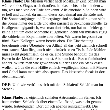
Klaus Flade:
Die Mission verlief nach Moskauer Zeit. Schaut man
während des Fluges nach draußen, hat das nichts mehr mit dem zu
tun, was man von der Erde her kennt. Alle eineinhalb Stunden wird
es hell und dunkel, da man in dieser Zeit einmal um die Erde rast.
Die Sonnenaufgänge und Untergänge sind spektakulär – man sieht
die Sonne hinter der Erde und alles passiert in Sekundenschnelle. Es
ist allgemein gigantisch, was man dort sieht, nur hat man leider gar
keine Zeit, um diese Momente zu genießen, denn wir mussten zügig
die zahlreichen Experimente abarbeiten. Wir waren insgesamt zu
fünft. Zwei Kollegen waren bereits oben. Die Einarbeitung
beziehungsweise Übergabe, der Alltag, all das geht ziemlich schnell
von statten. Man fliegt auch nicht einfach so zu Tisch. Jede Mahlzeit
muss exakt geplant sein, da es ca. eine Stunde benötigt, bis das
Essen in der Metalldose warm ist. Aber auch das Essen funktioniert
anders. Würde man wie gewöhnlich auf der Erde ein Steak essen
wollen, würde die eine Hälfte einfach wegfliegen. Essen mit Messer
und Gabel kann man sich also sparen. Das klassische Steak ist dort
oben haschiert.
DRF:
Und wie verhält es sich mit dem Schlafen? Schläft man im
Stehen?
Klaus Flade:
Ja, eigentlich schlafen Astronauten im Stehen. Ich
hatte meinen Schlafsack über einem Laufband, was nicht genutzt
wurde, festgebunden. Dort bin ich abends reingeschwebt. Die