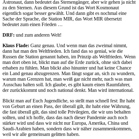
Astronaut, dann bedeutet das Sternengänger, aber wir gehen ja nicht
zu den Sternen. Aus diesem Grund ist das Wort Kosmonaut
eigentlich sogar besser gewählt. Und dann gibt es nochmal eine
Sache der Sprache, die Station MIR, das Wort MIR übersetzt
bedeutet zum einen Frieden …
DRF:
und zum anderen Welt!
Klaus Flade:
Ganz genau. Und wenn man das zweimal nimmt,
dann hat man den Weltfrieden. Ich fand das so genial, wie die
Russen die Station genannt haben, im Prinzip als Weltfrieden. Wenn
man dort oben ist, blickt man auf die Erde zurück, ohne sich dabei
erhaben zu fühlen. Man blickt also hinunter und hat keine Chance
ein Land genau abzugrenzen. Man fängt sogar an, sich zu wundern,
warum man Grenzen hat, man weiß gar nicht mehr, nach was man
Ausschau halten soll. Ich glaube, es gibt kaum einen Raumfahrer,
der zurückkommt und noch national denkt. Man wird international.
Blickt man auf Euch Jugendliche, so stellt man schnell fest: Ihr habt
von Geburt an einen Pass, der überall gilt, ihr habt eine Währung,
die fast überall gilt, das sind tolle Privilegien, die wir uns behalten
sollten, und ich hoffe, dass das nach dieser Pandemie auch noch
stärker wird und dass wir nicht nur Europa, Amerika, China und
Saudi-Arabien haben, sondern dass wir näher zusammenkommen,
weil wir alle gemeinsam gelitten haben.