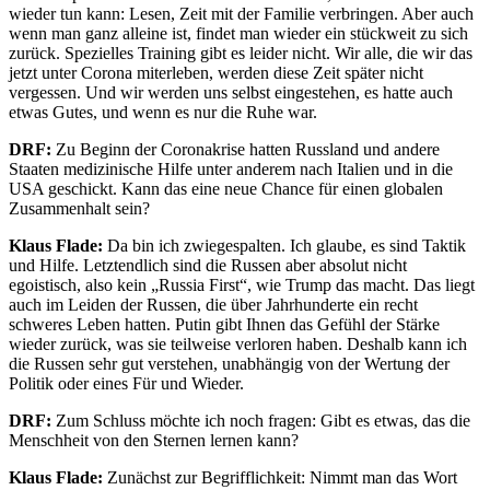
wieder tun kann: Lesen, Zeit mit der Familie verbringen. Aber auch
wenn man ganz alleine ist, findet man wieder ein stückweit zu sich
zurück. Spezielles Training gibt es leider nicht. Wir alle, die wir das
jetzt unter Corona miterleben, werden diese Zeit später nicht
vergessen. Und wir werden uns selbst eingestehen, es hatte auch
etwas Gutes, und wenn es nur die Ruhe war.
DRF:
Zu Beginn der Coronakrise hatten Russland und andere
Staaten medizinische Hilfe unter anderem nach Italien und in die
USA geschickt. Kann das eine neue Chance für einen globalen
Zusammenhalt sein?
Klaus Flade:
Da bin ich zwiegespalten. Ich glaube, es sind Taktik
und Hilfe. Letztendlich sind die Russen aber absolut nicht
egoistisch, also kein „Russia First“, wie Trump das macht. Das liegt
auch im Leiden der Russen, die über Jahrhunderte ein recht
schweres Leben hatten. Putin gibt Ihnen das Gefühl der Stärke
wieder zurück, was sie teilweise verloren haben. Deshalb kann ich
die Russen sehr gut verstehen, unabhängig von der Wertung der
Politik oder eines Für und Wieder.
DRF:
Zum Schluss möchte ich noch fragen: Gibt es etwas, das die
Menschheit von den Sternen lernen kann?
Klaus Flade:
Zunächst zur Begrifflichkeit: Nimmt man das Wort