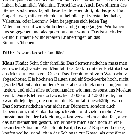
haben bekanntlich Valentina Tereschkowa. Auch Bewohnerin des
Sternenstädtchens. Ja, all diese Leute leben dort, ob das jetzt Frau
Gagarin war, mit der ich mich unheimlich gut verstanden habe,
Valentina, oder Leonow. Man begegnete sich jeden Tag.
Miteinander sind wir sehr bodenständig umgegangen. Wir haben
uns so gegeben und akzeptiert, wie wir waren. Das ist auch der
Grund für meine wunderbaren Erinnerungen an das
Sternenstädtchen.
DRF:
Es war also sehr familiär?
Klaus Flade:
Sehr. Sehr familiär. Das Sternenstädtchen muss man
sich wie folgt vorstellen: Man fährt ca. 50 km mit der Elektritschka
aus Moskau heraus gen Osten. Das Terrain wird vom Wachschutz
abgeschottet. Die höchsten Bauten sind elf Stockwerke hoch, nicht
gerade Plattenbauten in dem Sinne, aber architektonisch angenehm
justiert, und nicht alles nebeneinander, wie man es sonst aus Moskau
kennt. Damals lebten dort zwischen 2.000 und 4.000 Leute, und
zwar alldiejenigen, die dort mit der Raumfahrt beschäftigt waren.
Das Sternenstädtchen war nicht nur Dienstort, sondern auch
Lebensraum, mit Einkaufsmöglichkeiten und vielem mehr. Zwar
musste man bei der Bekleidung saisonverschoben einkaufen, aber
das hat niemanden gestört. Ich erinnere mich auch noch an eine
besondere Situation: Als ich mir Brot, das ca. 2 Kopeken kostete,
kaufen wollte, stand ich in der Schlange zur Kasse, als eine ältere