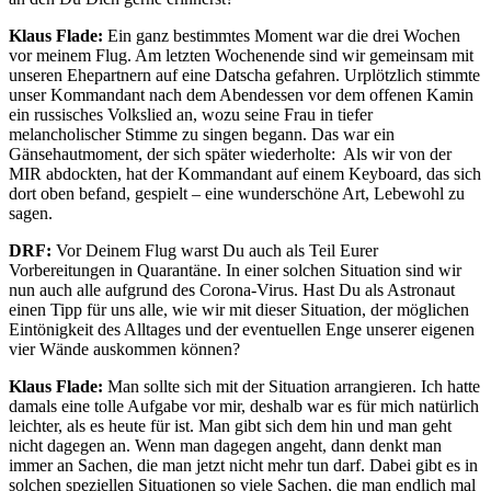
Klaus Flade:
Ein ganz bestimmtes Moment war die drei Wochen
vor meinem Flug. Am letzten Wochenende sind wir gemeinsam mit
unseren Ehepartnern auf eine Datscha gefahren. Urplötzlich stimmte
unser Kommandant nach dem Abendessen vor dem offenen Kamin
ein russisches Volkslied an, wozu seine Frau in tiefer
melancholischer Stimme zu singen begann. Das war ein
Gänsehautmoment, der sich später wiederholte: Als wir von der
MIR abdockten, hat der Kommandant auf einem Keyboard, das sich
dort oben befand, gespielt – eine wunderschöne Art, Lebewohl zu
sagen.
DRF:
Vor Deinem Flug warst Du auch als Teil Eurer
Vorbereitungen in Quarantäne. In einer solchen Situation sind wir
nun auch alle aufgrund des Corona-Virus. Hast Du als Astronaut
einen Tipp für uns alle, wie wir mit dieser Situation, der möglichen
Eintönigkeit des Alltages und der eventuellen Enge unserer eigenen
vier Wände auskommen können?
Klaus Flade:
Man sollte sich mit der Situation arrangieren. Ich hatte
damals eine tolle Aufgabe vor mir, deshalb war es für mich natürlich
leichter, als es heute für ist. Man gibt sich dem hin und man geht
nicht dagegen an. Wenn man dagegen angeht, dann denkt man
immer an Sachen, die man jetzt nicht mehr tun darf. Dabei gibt es in
solchen speziellen Situationen so viele Sachen, die man endlich mal