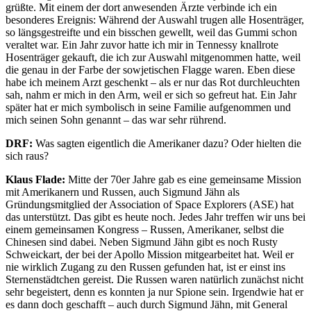
grüßte. Mit einem der dort anwesenden Ärzte verbinde ich ein
besonderes Ereignis: Während der Auswahl trugen alle Hosenträger,
so längsgestreifte und ein bisschen gewellt, weil das Gummi schon
veraltet war. Ein Jahr zuvor hatte ich mir in Tennessy knallrote
Hosenträger gekauft, die ich zur Auswahl mitgenommen hatte, weil
die genau in der Farbe der sowjetischen Flagge waren. Eben diese
habe ich meinem Arzt geschenkt – als er nur das Rot durchleuchten
sah, nahm er mich in den Arm, weil er sich so gefreut hat. Ein Jahr
später hat er mich symbolisch in seine Familie aufgenommen und
mich seinen Sohn genannt – das war sehr rührend.
DRF:
Was sagten eigentlich die Amerikaner dazu? Oder hielten die
sich raus?
Klaus Flade:
Mitte der 70er Jahre gab es eine gemeinsame Mission
mit Amerikanern und Russen, auch Sigmund Jähn als
Gründungsmitglied der Association of Space Explorers (ASE) hat
das unterstützt. Das gibt es heute noch. Jedes Jahr treffen wir uns bei
einem gemeinsamen Kongress – Russen, Amerikaner, selbst die
Chinesen sind dabei. Neben Sigmund Jähn gibt es noch Rusty
Schweickart, der bei der Apollo Mission mitgearbeitet hat. Weil er
nie wirklich Zugang zu den Russen gefunden hat, ist er einst ins
Sternenstädtchen gereist. Die Russen waren natürlich zunächst nicht
sehr begeistert, denn es konnten ja nur Spione sein. Irgendwie hat er
es dann doch geschafft – auch durch Sigmund Jähn, mit General