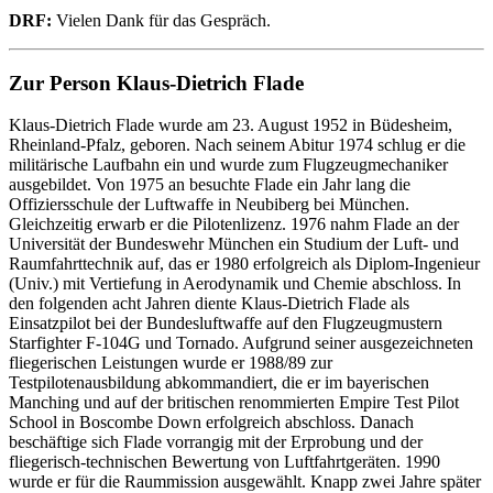
DRF:
Vielen Dank für das Gespräch.
Zur Person Klaus-Dietrich Flade
Klaus-Dietrich Flade wurde am 23. August 1952 in Büdesheim,
Rheinland-Pfalz, geboren. Nach seinem Abitur 1974 schlug er die
militärische Laufbahn ein und wurde zum Flugzeugmechaniker
ausgebildet. Von 1975 an besuchte Flade ein Jahr lang die
Offiziersschule der Luftwaffe in Neubiberg bei München.
Gleichzeitig erwarb er die Pilotenlizenz. 1976 nahm Flade an der
Universität der Bundeswehr München ein Studium der Luft- und
Raumfahrttechnik auf, das er 1980 erfolgreich als Diplom-Ingenieur
(Univ.) mit Vertiefung in Aerodynamik und Chemie abschloss. In
den folgenden acht Jahren diente Klaus-Dietrich Flade als
Einsatzpilot bei der Bundesluftwaffe auf den Flugzeugmustern
Starfighter F-104G und Tornado. Aufgrund seiner ausgezeichneten
fliegerischen Leistungen wurde er 1988/89 zur
Testpilotenausbildung abkommandiert, die er im bayerischen
Manching und auf der britischen renommierten Empire Test Pilot
School in Boscombe Down erfolgreich abschloss. Danach
beschäftige sich Flade vorrangig mit der Erprobung und der
fliegerisch-technischen Bewertung von Luftfahrtgeräten. 1990
wurde er für die Raummission ausgewählt. Knapp zwei Jahre später