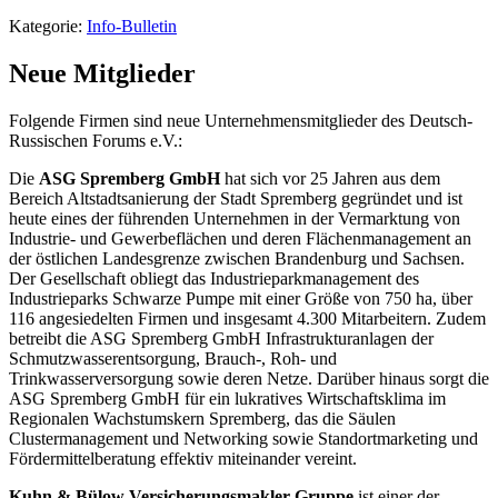
Kategorie:
Info-Bulletin
Neue Mitglieder
Folgende Firmen sind neue Unternehmensmitglieder des Deutsch-
Russischen Forums e.V.:
Die
ASG Spremberg GmbH
hat sich vor 25 Jahren aus dem
Bereich Altstadtsanierung der Stadt Spremberg gegründet und ist
heute eines der führenden Unternehmen in der Vermarktung von
Industrie- und Gewerbeflächen und deren Flächenmanagement an
der östlichen Landesgrenze zwischen Brandenburg und Sachsen.
Der Gesellschaft obliegt das Industrieparkmanagement des
Industrieparks Schwarze Pumpe mit einer Größe von 750 ha, über
116 angesiedelten Firmen und insgesamt 4.300 Mitarbeitern. Zudem
betreibt die ASG Spremberg GmbH Infrastrukturanlagen der
Schmutzwasserentsorgung, Brauch-, Roh- und
Trinkwasserversorgung sowie deren Netze. Darüber hinaus sorgt die
ASG Spremberg GmbH für ein lukratives Wirtschaftsklima im
Regionalen Wachstumskern Spremberg, das die Säulen
Clustermanagement und Networking sowie Standortmarketing und
Fördermittelberatung effektiv miteinander vereint.
Kuhn & Bülow Versicherungsmakler Gruppe
ist einer der