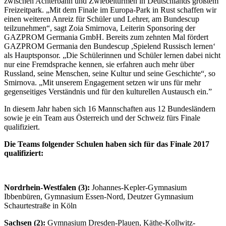
zwischen Achterbahn und Zwiebeltürmen in Deutschlands größtem
Freizeitpark. „Mit dem Finale im Europa-Park in Rust schaffen wir
einen weiteren Anreiz für Schüler und Lehrer, am Bundescup
teilzunehmen“, sagt Zoia Smirnova, Leiterin Sponsoring der
GAZPROM Germania GmbH. Bereits zum zehnten Mal fördert
GAZPROM Germania den Bundescup ,Spielend Russisch lernen‘
als Hauptsponsor. „Die Schülerinnen und Schüler lernen dabei nicht
nur eine Fremdsprache kennen, sie erfahren auch mehr über
Russland, seine Menschen, seine Kultur und seine Geschichte“, so
Smirnova. „Mit unserem Engagement setzen wir uns für mehr
gegenseitiges Verständnis und für den kulturellen Austausch ein.”
In diesem Jahr haben sich 16 Mannschaften aus 12 Bundesländern
sowie je ein Team aus Österreich und der Schweiz fürs Finale
qualifiziert.
Die Teams folgender Schulen haben sich für das Finale 2017
qualifiziert:
Nordrhein-Westfalen (3):
Johannes-Kepler-Gymnasium
Ibbenbüren, Gymnasium Essen-Nord, Deutzer Gymnasium
Schaurtestraße in Köln
Sachsen (2):
Gymnasium Dresden-Plauen, Käthe-Kollwitz-