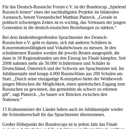
Für das Deutsch-Russische Forum e.V. ist der Bundescup „Spielend
Russisch lernen“ eines der nachhaltigsten Projekte im bilateralen
Austausch, betont Vorstandschef Matthias Platzeck. „Gerade in
politisch schwierigen Zeiten ist es wichtig, das Vertrauen der jungen
Generation in die deutsch-russischen Beziehungen zu stärken.“
Bei dem länderübergreifenden Sprachturnier des Deutsch-
Russischen e.V. geht es darum, sich mit anderen Schülern in
Konzentrationsfähigkeit und Vokabelwissen zu messen. In den
schulinternen Runden werden die jeweils Besten ausgespielt, die
dann in 18 Regionalrunden um den Einzug ins Finale kämpfen. Seit
2008 nahmen mehr als 50.000 Schülerinnen und Schüler in
Deutschland, Österreich und der Schweiz am Sprachturnier teil. Im
Jubiläumsjahr sind knapp 4.000 Russischfans aus 200 Schulen am
Start. „Durch seine einzigartige Konzeption bietet der Wettbewerb
jungen Menschen die Möglichkeit, einen spielerischen Zugang zum
Russischen zu gewinnen, das gemeinhin als schwer zu erlernen
gilt“, sagt Platzeck. „So bauen wir Brücken zwischen den
Nationen.“
15 Kultusminister der Länder haben auch im Jubiläumsjahr wieder
die Schirmherrschaft für das Sprachturnier übernommen.
Großer Höhepunkt des Bundescups ist in jedem Jahr das Finale