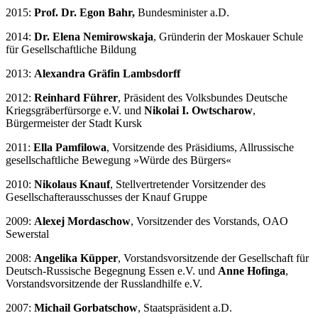
2015:
Prof. Dr. Egon Bahr,
Bundesminister a.D.
2014:
Dr. Elena Nemirowskaja
, Gründerin der Moskauer Schule
für Gesellschaftliche Bildung
2013:
Alexandra Gräfin Lambsdorff
2012:
Reinhard Führer
, Präsident des Volksbundes Deutsche
Kriegsgräberfürsorge e.V. und
Nikolai I. Owtscharow
,
Bürgermeister der Stadt Kursk
2011:
Ella Pamfilowa
, Vorsitzende des Präsidiums, Allrussische
gesellschaftliche Bewegung »Würde des Bürgers«
2010:
Nikolaus Knauf
, Stellvertretender Vorsitzender des
Gesellschafterausschusses der Knauf Gruppe
2009:
Alexej Mordaschow
, Vorsitzender des Vorstands, OAO
Sewerstal
2008:
Angelika Küpper
, Vorstandsvorsitzende der Gesellschaft für
Deutsch-Russische Begegnung Essen e.V. und
Anne Hofinga
,
Vorstandsvorsitzende der Russlandhilfe e.V.
2007:
Michail Gorbatschow
, Staatspräsident a.D.