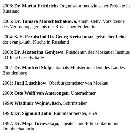
2006:
Dr. Martin Friedrichs
Organisator medizinischer Projekte in
Russland
2005:
Dr. Tamara Morschtschakowa
, ehem. stellv. Vorsitzende
des Verfassungsgerichts der Russischen Föderation
2004:
S. E. Erzbischof Dr. Georg Kretschmar
, geistlicher Leiter
der evang.-luth. Kirche in Russland
2003:
Dr. Jekaterina Genijewa
, Präsidentin des Moskauer Instituts
»Offene Gesellschaft«
2002:
Dr. Manfred Stolpe
, damals Ministerpräsident des Landes
Brandenburg
2001:
Jurij Luschkow
, Oberbürgermeister von Moskau
2000:
Otto Wolff von Amerongen
, Unternehmer
1999:
Wladimir Wojnowitsch
, Schriftsteller
1998:
Dr. Sigmund Jähn
, Raumfahrtberater, ESA
1997:
Dr. Maja Turowskaja
, Theater- und Filmkritikerin und
Drehbuchautorin