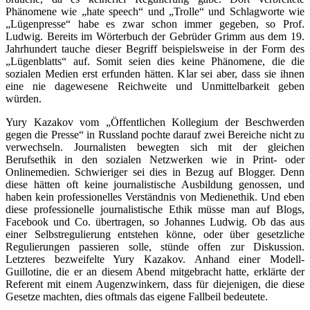
Phänomene wie „hate speech“ und „Trolle“ und Schlagworte wie
„Lügenpresse“ habe es zwar schon immer gegeben, so Prof.
Ludwig. Bereits im Wörterbuch der Gebrüder Grimm aus dem 19.
Jahrhundert tauche dieser Begriff beispielsweise in der Form des
„Lügenblatts“ auf. Somit seien dies keine Phänomene, die die
sozialen Medien erst erfunden hätten. Klar sei aber, dass sie ihnen
eine nie dagewesene Reichweite und Unmittelbarkeit geben
würden.
Yury Kazakov vom „Öffentlichen Kollegium der Beschwerden
gegen die Presse“ in Russland pochte darauf zwei Bereiche nicht zu
verwechseln. Journalisten bewegten sich mit der gleichen
Berufsethik in den sozialen Netzwerken wie in Print- oder
Onlinemedien. Schwieriger sei dies in Bezug auf Blogger. Denn
diese hätten oft keine journalistische Ausbildung genossen, und
haben kein professionelles Verständnis von Medienethik. Und eben
diese professionelle journalistische Ethik müsse man auf Blogs,
Facebook und Co. übertragen, so Johannes Ludwig. Ob das aus
einer Selbstregulierung entstehen könne, oder über gesetzliche
Regulierungen passieren solle, stünde offen zur Diskussion.
Letzteres bezweifelte Yury Kazakov. Anhand einer Modell-
Guillotine, die er an diesem Abend mitgebracht hatte, erklärte der
Referent mit einem Augenzwinkern, dass für diejenigen, die diese
Gesetze machten, dies oftmals das eigene Fallbeil bedeutete.