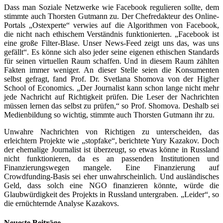
Dass man Soziale Netzwerke wie Facebook regulieren sollte, dem
stimmte auch Thorsten Gutmann zu. Der Chefredakteur des Online-
Portals „Ostexperte“ verwies auf die Algorithmen von Facebook,
die nicht nach ethischem Verständnis funktionierten. „Facebook ist
eine große Filter-Blase. Unser News-Feed zeigt uns das, was uns
gefällt“. Es könne sich also jeder seine eigenen ethischen Standards
für seinen virtuellen Raum schaffen. Und in diesem Raum zählten
Fakten immer weniger. An dieser Stelle seien die Konsumenten
selbst gefragt, fand Prof. Dr. Svetlana Shomova von der Higher
School of Economics. „Der Journalist kann schon lange nicht mehr
jede Nachricht auf Richtigkeit prüfen. Die Leser der Nachrichten
müssen lernen das selbst zu prüfen,“ so Prof. Shomova. Deshalb sei
Medienbildung so wichtig, stimmte auch Thorsten Gutmann ihr zu.
Unwahre Nachrichten von Richtigen zu unterscheiden, das
erleichtern Projekte wie „stopfake“, berichtete Yury Kazakov. Doch
der ehemalige Journalist ist überzeugt, so etwas könne in Russland
nicht funktionieren, da es an passenden Institutionen und
Finanzierungswegen mangele. Eine Finanzierung auf
Crowdfunding-Basis sei eher unwahrscheinlich. Und ausländisches
Geld, dass solch eine NGO finanzieren könnte, würde die
Glaubwürdigkeit des Projekts in Russland untergraben. „Leider“, so
die ernüchternde Analyse Kazakovs.
Neueste Beiträge