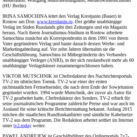
Moderation: Wolfgang Mühl-Benninghaus, Medienwissenschaftler
(HU Berlin)
IRINA SAMOCHINA leitet den Verlag Krestjanin (Bauer) in
Rostow am Don:
www.krestianin.ru
. Der größte unabhängige
Verlag im Süden Russlands gibt drei Zeitungen und ein Magazin
heraus. Nach ihrem Journalismus-Studium in Rostow arbeitete
Samochina zunächst als Korrespondentin in dem 1991 von ihrem
Vater gegründeten Verlag und baute danach dessen Werbe- und
Marketingabteilung auf. Vor zehn Jahren übernahm sie die
Geschäftsführung. Samochina ist Mitbegründerin des Verbandes
unabhängiger Verleger (ANRI), in der sich russlandweit mehr als 60
unabhängige Verlagshäuser zusammengeschlossen haben.
VIKTOR MUTSCHNIK ist Chefredakteur des Nachrichtenportals
TV-2 im sibirischen Tomsk. TV-2 war einer der ersten
nichtstaatlichen Fernsehsender, die nach dem Ende der Sowjetunion
gegründet wurden. 1994 wurde Mutschnik, der zuvor als Autor für
TV-2 gearbeitet hatte, Chefredakteur des Senders. TV-2 erhielt für
seine journalistischen Programme zahlreiche Preise und war auch im
Ausland für seine kritische Berichterstattung bekannt. Anfang 2015
strichen die staatlichen Rundfunkanbieter und sämtliche Kabelnetze
TV-2 aus dem Programm. Die Redaktion arbeitet seither im Internet
unter
tv2.today
weiter.
PAWEL ANDREJEW ist Geschäftsführer des Onlineportals 7×7-