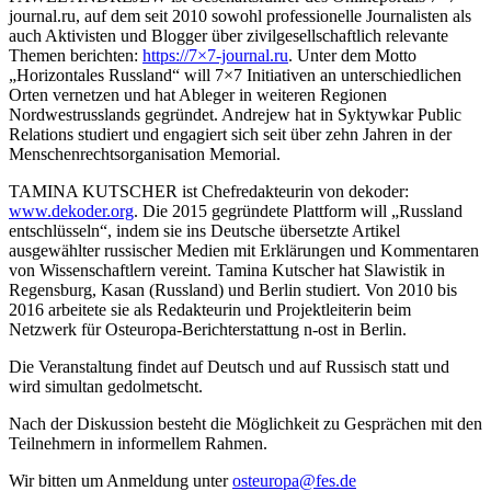
journal.ru, auf dem seit 2010 sowohl professionelle Journalisten als
auch Aktivisten und Blogger über zivilgesellschaftlich relevante
Themen berichten:
https://7×7-journal.ru
. Unter dem Motto
„Horizontales Russland“ will 7×7 Initiativen an unterschiedlichen
Orten vernetzen und hat Ableger in weiteren Regionen
Nordwestrusslands gegründet. Andrejew hat in Syktywkar Public
Relations studiert und engagiert sich seit über zehn Jahren in der
Menschenrechtsorganisation Memorial.
TAMINA KUTSCHER ist Chefredakteurin von dekoder:
www.dekoder.org
. Die 2015 gegründete Plattform will „Russland
entschlüsseln“, indem sie ins Deutsche übersetzte Artikel
ausgewählter russischer Medien mit Erklärungen und Kommentaren
von Wissenschaftlern vereint. Tamina Kutscher hat Slawistik in
Regensburg, Kasan (Russland) und Berlin studiert. Von 2010 bis
2016 arbeitete sie als Redakteurin und Projektleiterin beim
Netzwerk für Osteuropa-Berichterstattung n-ost in Berlin.
Die Veranstaltung findet auf Deutsch und auf Russisch statt und
wird simultan gedolmetscht.
Nach der Diskussion besteht die Möglichkeit zu Gesprächen mit den
Teilnehmern in informellem Rahmen.
Wir bitten um Anmeldung unter
osteuropa@fes.de