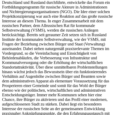
Deutschland und Russland durchführte, entwickelte das Forum ein
Fortbildungsprogramm für russische Akteure in Administrationen
und Nichtregierungsorganisationen (NGO). Die Idee einer solchen
Projektkonzipierung war auch eine Reaktion auf das große russische
Interesse an diesem Thema. In enger Zusammenarbeit mit dem
russischen Partner, dem Allrussischen Rat für kommunale
Selbstverwaltung (VSMS), werden die russischen Anliegen
berücksichtigt. Bereits seit geraumer Zeit setzen sich in Russland
Institute der kommunalen Selbstverwaltung, wie der VSMS, mit
Fragen der Beziehung zwischen Bürger und Staat (Verwaltung)
auseinander. Dabei stehen naturgemäß praxisrelevante Themen im
Vordergrund, so die Vereinfachung und Einsichtigkeit von
Behördenabläufen, die Verbesserung von Infrastruktur und
Kommunalversorgung oder die Erhöhung der wirtschaftlichen
Standortattraktivität. Über diese unmittelbaren Problemstellungen
hinaus wächst jedoch das Bewusstsein über ein funktionierendes
Verhältnis auf Augenhöhe zwischen Bürger und Beamten sowie
dem administrativen Apparat als elementare Voraussetzung für das
Prosperieren einer Gemeinde und somit für das Wohl der Bürger
ebenso wie der politischen, wirtschaftlichen und administrativen
Entscheidungsträger. Immer mehr Kommunen sehen hier eine
Chance, ihre Bürger zu aktivieren und das Profil einer modernen,
aufgeschlossenen Stadt zu stärken. Dabei liegt ein besonderes
Interesse der russischen Seite an der gemeinsamen Entwicklung
praxisnaher Anknüpfungspunkte, die den Erfahrungsaustausch mit